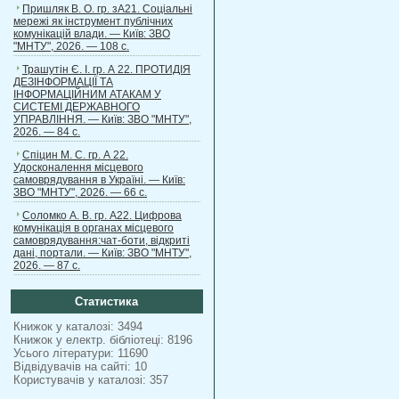
Пришляк В. О. гр. зА21. Соціальні
мережі як інструмент публічних
комунікацій влади. — Київ: ЗВО
"МНТУ", 2026. — 108 с.
Трашутін Є. І. гр. А 22. ПРОТИДІЯ
ДЕЗІНФОРМАЦІЇ ТА
ІНФОРМАЦІЙНИМ АТАКАМ У
СИСТЕМІ ДЕРЖАВНОГО
УПРАВЛІННЯ. — Київ: ЗВО "МНТУ",
2026. — 84 с.
Спіцин М. С. гр. А 22.
Удосконалення місцевого
самоврядування в Україні. — Київ:
ЗВО "МНТУ", 2026. — 66 с.
Соломко А. В. гр. А22. Цифрова
комунікація в органах місцевого
самоврядування:чат-боти, відкриті
дані, портали. — Київ: ЗВО "МНТУ",
2026. — 87 с.
Статистика
Книжок у каталозі: 3494
Книжок у електр. бібліотеці: 8196
Усього літератури: 11690
Відвідувачів на сайті: 10
Користувачів у каталозі: 357