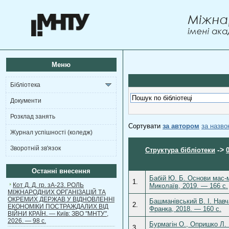
Меню
Бібліотека
Документи
Розклад занять
Сортувати
за автором
за назв
Журнал успішності (коледж)
Зворотній зв'язок
->
Структура бібліотеки
Останні внесення
Бабій Ю. Б. Основи мас-м
1.
Кот Д. Д. гр. зА-23. РОЛЬ
Миколаїв, 2019. — 166 с.
МІЖНАРОДНИХ ОРГАНІЗАЦІЙ ТА
ОКРЕМИХ ДЕРЖАВ У ВІДНОВЛЕННІ
Башманівський В. І. Навч
2.
ЕКОНОМІКИ ПОСТРАЖДАЛИХ ВІД
Франка, 2018. — 160 с.
ВІЙНИ КРАЇН. — Київ: ЗВО "МНТУ",
2026. — 98 с.
Бурмагін О., Опришко Л. 
3.