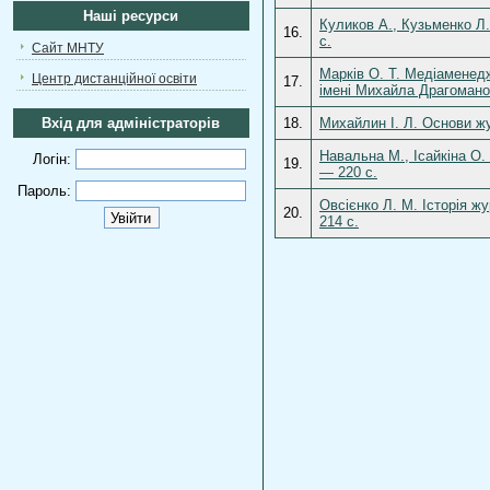
Наші ресурси
Куликов А., Кузьменко Л.
16.
с.
Сайт МНТУ
Марків О. Т. Медіаменедж
Центр дистанційної освіти
17.
імені Михайла Драгоманов
Вхід для адміністраторів
18.
Михайлин І. Л. Основи жу
Навальна М., Ісайкіна О.
Логін:
19.
— 220 с.
Пароль:
Овсієнко Л. М. Історія ж
20.
214 с.