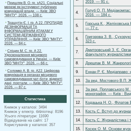
2019. — 91 с.
Пришляк В. О. гр. зА21. Соціальні
мережі як інструмент публічних
Голуб О. П. Медіакомпас:
комунікацій влади. — Київ: ЗВО
4.
2016. — 184 с.
"МНТУ", 2026. — 108 с.
Трашутін Є. І. гр. А 22. ПРОТИДІЯ
Горська К., Желіховська 
5.
ДЕЗІНФОРМАЦІЇ ТА
— 77 с.
ІНФОРМАЦІЙНИМ АТАКАМ У
СИСТЕМІ ДЕРЖАВНОГО
Григорова З. В., Сухоруко
6.
УПРАВЛІННЯ. — Київ: ЗВО "МНТУ",
323 с.
2026. — 84 с.
Дмитровський З. Є. Орган
Спіцин М. С. гр. А 22.
7.
факультету журналістики 
Удосконалення місцевого
самоврядування в Україні. — Київ:
8.
Дрешпак В. М. Жанрологія
ЗВО "МНТУ", 2026. — 66 с.
Соломко А. В. гр. А22. Цифрова
9.
Еннан Р. Є. Медіаправо: 
комунікація в органах місцевого
самоврядування:чат-боти, відкриті
10.
За ред. Мостового В.П. Ж
дані, портали. — Київ: ЗВО "МНТУ",
2026. — 87 с.
За ред. Поплавського М. М
11.
монографія. — Київ : Вид
Статистика
12.
Кодацька Н. О., Філатов 
Книжок у каталозі: 3494
13.
Кость С. Вступ до журнал
Книжок у електр. бібліотеці: 8196
Усього літератури: 11690
14.
Кость С. Журналістика і 
Відвідувачів на сайті: 17
Користувачів у каталозі: 357
15.
Косюк О. М. Основи журна