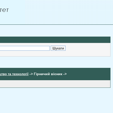
-> Гірничий вісник ->
тво та технології