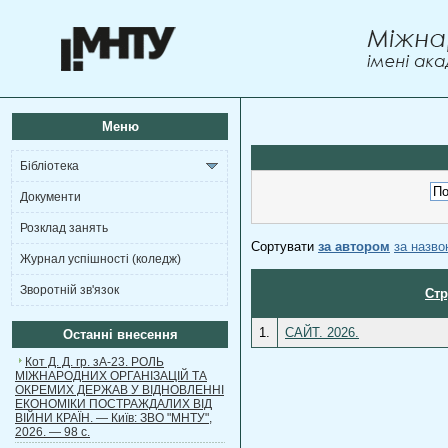
Меню
Бібліотека
Документи
Розклад занять
Сортувати
за автором
за назв
Журнал успішності (коледж)
Зворотній зв'язок
Стр
1.
САЙТ. 2026.
Останні внесення
Кот Д. Д. гр. зА-23. РОЛЬ
МІЖНАРОДНИХ ОРГАНІЗАЦІЙ ТА
ОКРЕМИХ ДЕРЖАВ У ВІДНОВЛЕННІ
ЕКОНОМІКИ ПОСТРАЖДАЛИХ ВІД
ВІЙНИ КРАЇН. — Київ: ЗВО "МНТУ",
2026. — 98 с.