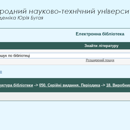
Електронна бібліотека
Знайти літературу
Розширений пошук
ою
->
->
уктура бібліотеки
050. Серійні видання. Періодика
18. Виробниц