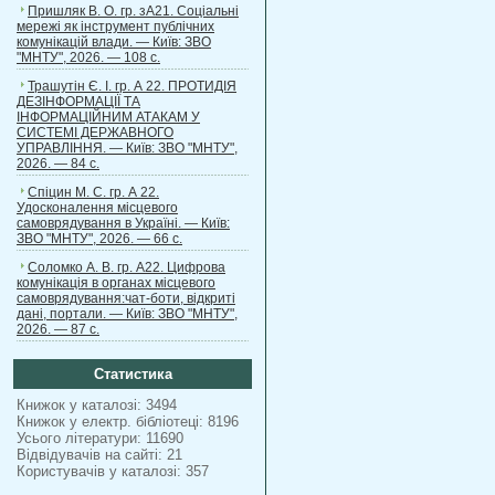
Пришляк В. О. гр. зА21. Соціальні
мережі як інструмент публічних
комунікацій влади. — Київ: ЗВО
"МНТУ", 2026. — 108 с.
Трашутін Є. І. гр. А 22. ПРОТИДІЯ
ДЕЗІНФОРМАЦІЇ ТА
ІНФОРМАЦІЙНИМ АТАКАМ У
СИСТЕМІ ДЕРЖАВНОГО
УПРАВЛІННЯ. — Київ: ЗВО "МНТУ",
2026. — 84 с.
Спіцин М. С. гр. А 22.
Удосконалення місцевого
самоврядування в Україні. — Київ:
ЗВО "МНТУ", 2026. — 66 с.
Соломко А. В. гр. А22. Цифрова
комунікація в органах місцевого
самоврядування:чат-боти, відкриті
дані, портали. — Київ: ЗВО "МНТУ",
2026. — 87 с.
Статистика
Книжок у каталозі: 3494
Книжок у електр. бібліотеці: 8196
Усього літератури: 11690
Відвідувачів на сайті: 21
Користувачів у каталозі: 357