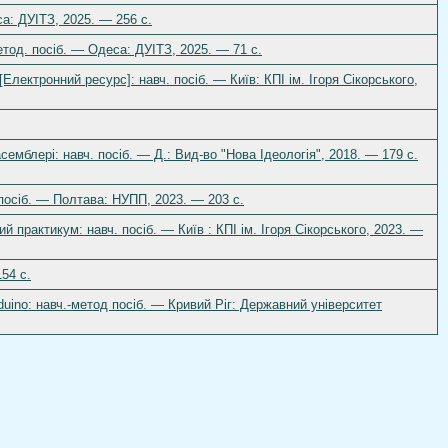
а: ДУІТЗ, 2025. — 256 с.
етод. посіб. — Одеса: ДУІТЗ, 2025. — 71 с.
ектронний ресурс]: навч. посіб. — Київ: КПІ ім. Ігоря Сікорського,
емблері: навч. посіб. — Д.: Вид-во "Нова Ідеологія", 2018. — 179 с.
 посіб. — Полтава: НУПП, 2023. — 203 с.
 практикум: навч. посіб. — Київ : КПІ ім. Ігоря Сікорського, 2023. —
54 с.
uino: навч.-метод посіб. — Кривий Ріг: Державний університет