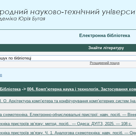
Електронна бібліотека
Знайти літературу
Розширений пошук
ою
->
Бібліотека
004. Комп’ютерна наука і технологія. Застосування ко
І. О. Архітектура комп’ютера та конфігурування комп’ютерних систем (на
 схемотехніка. Електронно-обчислювальні пристрої: навч. посіб. — Вінн
ніка пристроїв зв’язку: метод. посіб.. — Одеса: ДУІТЗ, 2025. — 108 с.
ніка пристроїв зв’язку. Ч. 1. Аналогова схемотехніка: навч. посіб. — Од