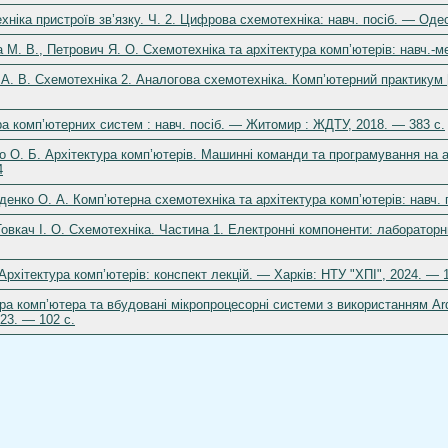
ніка пристроїв зв’язку. Ч. 2. Цифрова схемотехніка: навч. посіб. — Одес
 М. В., Петрович Я. О. Схемотехніка та архітектура комп’ютерів: навч.-м
. В. Схемотехніка 2. Аналогова схемотехніка. Комп’ютерний практикум [Ел
ра комп’ютерних систем : навч. посіб. — Житомир : ЖДТУ, 2018. — 383 с.
о О. Б. Архітектура комп’ютерів. Машинні команди та програмування на ас
4
уденко О. А. Комп’ютерна схемотехніка та архітектура комп’ютерів: навч.
овкач І. О. Схемотехніка. Частина 1. Електронні компоненти: лабораторний
Архітектура комп’ютерів: конспект лекцій. — Харків: НТУ "ХПІ", 2024. — 1
а комп’ютера та вбудовані мікропроцесорні системи з використанням Аrd
023. — 102 с.