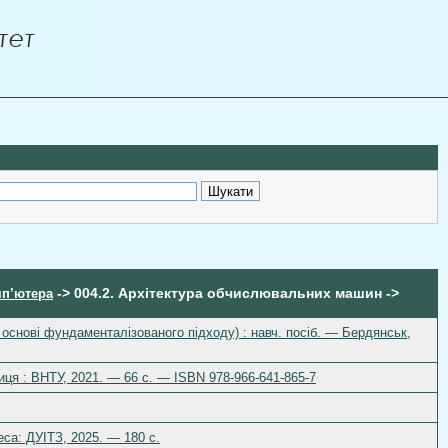
-> 004.2. Архітектура обчислювальних машин ->
мп’ютера
 основі фундаменталізованого підходу) : навч. посіб. — Бердянськ,
иця : ВНТУ, 2021. — 66 с. — ISBN 978-966-641-865-7
еса: ДУІТЗ, 2025. — 180 с.