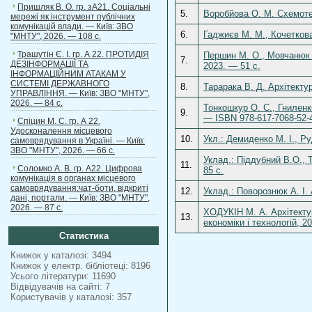
Пришляк В. О. гр. зА21. Соціальні
5.
Воробйова О. М. Схемотех
мережі як інструмент публічних
комунікацій влади. — Київ: ЗВО
6.
Гаджиєв М. М., Кочеткова
"МНТУ", 2026. — 108 с.
Трашутін Є. І. гр. А 22. ПРОТИДІЯ
Першин М. О., Мовчанюк А
7.
ДЕЗІНФОРМАЦІЇ ТА
2023. — 51 с.
ІНФОРМАЦІЙНИМ АТАКАМ У
СИСТЕМІ ДЕРЖАВНОГО
8.
Тарарака В. Д. Архітекту
УПРАВЛІННЯ. — Київ: ЗВО "МНТУ",
2026. — 84 с.
Тонкошкур О. С., Гниленк
9.
— ISBN 978-617-7068-52-
Спіцин М. С. гр. А 22.
Удосконалення місцевого
10.
Укл.: Демиденко М. І., Р
самоврядування в Україні. — Київ:
ЗВО "МНТУ", 2026. — 66 с.
Уклад.: Піддубний В.О., Т
11.
Соломко А. В. гр. А22. Цифрова
85 с.
комунікація в органах місцевого
самоврядування:чат-боти, відкриті
12.
Уклад.: Поворознюк А. І. 
дані, портали. — Київ: ЗВО "МНТУ",
2026. — 87 с.
ХОДУКІН М. А. Архітектур
13.
економіки і технологій, 2
Статистика
Книжок у каталозі: 3494
Книжок у електр. бібліотеці: 8196
Усього літератури: 11690
Відвідувачів на сайті: 7
Користувачів у каталозі: 357