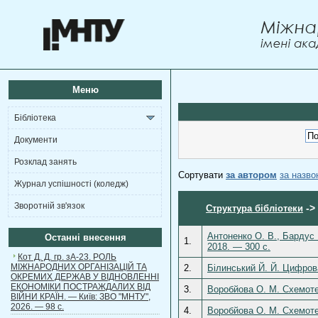
Меню
Бібліотека
Документи
Розклад занять
Сортувати
за автором
за назв
Журнал успішності (коледж)
Зворотній зв'язок
->
Структура бібліотеки
Антоненко О. В., Бардус 
Останні внесення
1.
2018. — 300 с.
Кот Д. Д. гр. зА-23. РОЛЬ
МІЖНАРОДНИХ ОРГАНІЗАЦІЙ ТА
2.
Білинський Й. Й. Цифрова
ОКРЕМИХ ДЕРЖАВ У ВІДНОВЛЕННІ
ЕКОНОМІКИ ПОСТРАЖДАЛИХ ВІД
3.
Воробйова О. М. Схемотех
ВІЙНИ КРАЇН. — Київ: ЗВО "МНТУ",
2026. — 98 с.
4.
Воробйова О. М. Схемотех