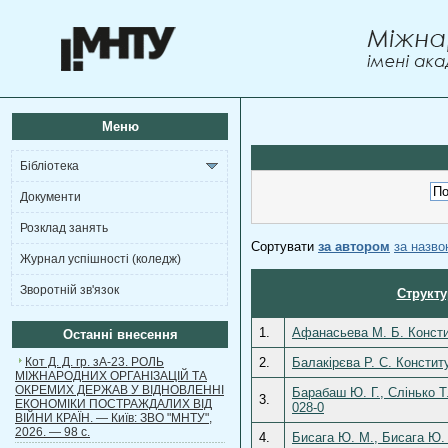
Меню
Бібліотека
Документи
Розклад занять
Сортувати
за автором
за назв
Журнал успішності (коледж)
Зворотній зв'язок
Структу
1.
Афанасьева М. Б. Констит
Останні внесення
Кот Д. Д. гр. зА-23. РОЛЬ
2.
Балакірєва Р. С. Конститу
МІЖНАРОДНИХ ОРГАНІЗАЦІЙ ТА
ОКРЕМИХ ДЕРЖАВ У ВІДНОВЛЕННІ
Барабаш Ю. Г., Слінько Т.
3.
ЕКОНОМІКИ ПОСТРАЖДАЛИХ ВІД
028-0
ВІЙНИ КРАЇН. — Київ: ЗВО "МНТУ",
2026. — 98 с.
4.
Бисага Ю. М., Бисага Ю. 