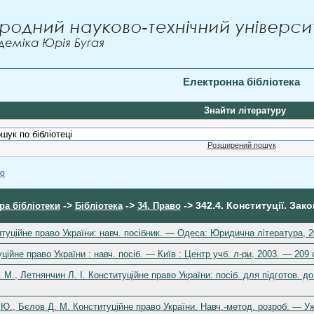
Електронна бібліотека
Знайти літературу
Розширений пошук
ою
->
->
-> 342.4. Конституції. Зак
ра бібліотеки
Бібліотека
34. Право
уційне право України: навч. посібник. — Одеса: Юридична література, 2
ційне право України : навч. посіб. — Київ : Центр учб. л-ри, 2003. — 209 
 М., Летнянчин Л. І. Конституційне право України: посіб. для підготов. до
Ю., Бєлов Д. М. Конституційне право України. Навч.-метод. розроб. — Уж