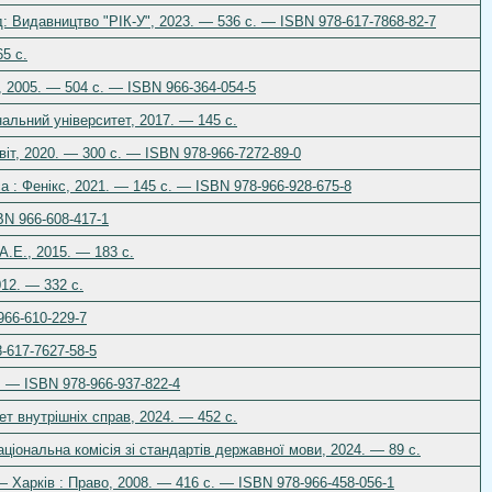
д: Видавництво "РІК-У", 2023. — 536 с. — ISBN 978-617-7868-82-7
5 с.
], 2005. — 504 с. — ISBN 966-364-054-5
нальний університет, 2017. — 145 с.
овіт, 2020. — 300 с. — ISBN 978-966-7272-89-0
а : Фенікс, 2021. — 145 с. — ISBN 978-966-928-675-8
BN 966-608-417-1
.Е., 2015. — 183 с.
012. — 332 с.
966-610-229-7
-617-7627-58-5
с. — ISBN 978-966-937-822-4
ет внутрішніх справ, 2024. — 452 с.
аціональна комісія зі стандартів державної мови, 2024. — 89 с.
 — Харків : Право, 2008. — 416 с. — ISBN 978-966-458-056-1