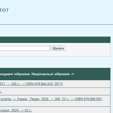
онодавчі зібрання. Національні зібрання ->
017. — 256 с. — ISBN 978-9бб-419- 307-5
с.
 іспитів. — Харків : Право, 2016. — 345, [1] с. — ISBN 978-966-937-
город, 2024. — 52 с.