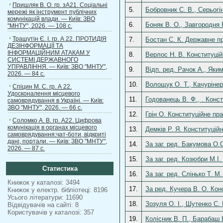
Пришляк В. О. гр. зА21. Соціальні
5.
Бобровник С. В., Серьогі
мережі як інструмент публічних
комунікацій влади. — Київ: ЗВО
6.
Боняк В. О., Завгородня 
"МНТУ", 2026. — 108 с.
Трашутін Є. І. гр. А 22. ПРОТИДІЯ
7.
Бостан С. К. Державне пра
ДЕЗІНФОРМАЦІЇ ТА
ІНФОРМАЦІЙНИМ АТАКАМ У
8.
Верлос Н. В. Конституцій
СИСТЕМІ ДЕРЖАВНОГО
УПРАВЛІННЯ. — Київ: ЗВО "МНТУ",
9.
Відп. ред. Рачок А., Яким
2026. — 84 с.
10.
Волощук О. Т., Качурінер
Спіцин М. С. гр. А 22.
Удосконалення місцевого
11.
Годованець В. Ф., . Конс
самоврядування в Україні. — Київ:
ЗВО "МНТУ", 2026. — 66 с.
12.
Грін О. Конституційне пр
Соломко А. В. гр. А22. Цифрова
комунікація в органах місцевого
13.
Демків Р. Я. Конституційн
самоврядування:чат-боти, відкриті
дані, портали. — Київ: ЗВО "МНТУ",
14.
За заг. ред. Бакумова О.
2026. — 87 с.
15.
За заг. ред. Козюбри М.І
Статистика
16.
За заг. ред. Слінько Т. 
Книжок у каталозі: 3494
17.
За ред. Кучера В. О. Кон
Книжок у електр. бібліотеці: 8196
Усього літератури: 11690
18.
Зозуля О. І., Шутенко С.
Відвідувачів на сайті: 8
Користувачів у каталозі: 357
19.
Колісник В. П., Барабаш 