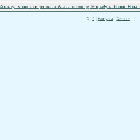
 статус монарха в державах близького сходу, Магрибу та Японії: Навч. п
1
|
|
|
2
Наступна
Остання