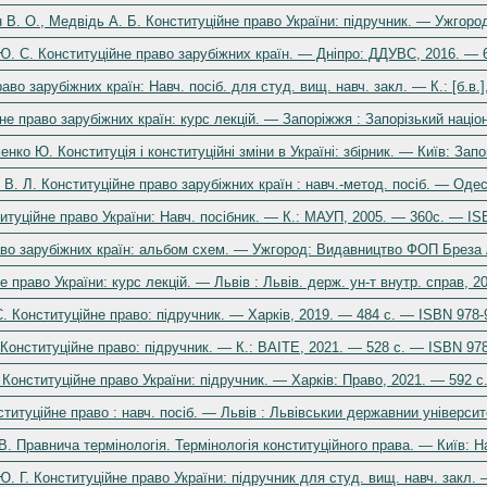
н В. О., Медвідь А. Б. Конституційне право України: підручник. — Ужгоро
Ю. С. Конституційне право зарубіжних країн. — Дніпро: ДДУВС, 2016. — 6
во зарубіжних країн: Навч. посіб. для студ. вищ. навч. закл. — К.: [б.в.
не право зарубіжних країн: курс лекцій. — Запоріжжя : Запорізький націо
енко Ю. Конституція і конституційні зміни в Україні: збірник. — Київ: Зап
 В. Л. Конституційне право зарубіжних країн : навч.-метод. посіб. — Одес
титуційне право України: Навч. посібник. — К.: МАУП, 2005. — 360с. — IS
аво зарубіжних країн: альбом схем. — Ужгород: Видавництво ФОП Бреза А
е право України: курс лекцій. — Львів : Львів. держ. ун-т внутр. справ, 2
С. Конституційне право: підручник. — Харків, 2019. — 484 с. — ISBN 978-
. Конституційне право: підручник. — К.: ВАІТЕ, 2021. — 528 с. — ISBN 978
М. Конституційне право України: підручник. — Харків: Право, 2021. — 592 
ституційне право : навч. посіб. — Львів : Львівськии державнии університ
 В. Правнича термінологія. Термінологія конституційного права. — Київ: Н
Ю. Г. Конституційне право України: підручник для студ. вищ. навч. закл.