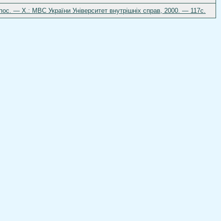
ос. — Х.: МВС України Університет внутрішніх справ, 2000. — 117с.