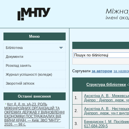
Меню
Бібліотека
Документи
Розклад занять
Сортувати
за автором
за назв
Журнал успішності (коледж)
Зворотній зв'язок
-
Структура бібліотеки
Аксютіна А. В., Межевськ
Останні внесення
1.
Дніпро : Дніпроп. держ. у
Кот Д. Д. гр. зА-23. РОЛЬ
МІЖНАРОДНИХ ОРГАНІЗАЦІЙ ТА
Аксютіна А. В., Нестерцов
2.
ОКРЕМИХ ДЕРЖАВ У ВІДНОВЛЕННІ
Дніпроп. держ. ун-т внут
ЕКОНОМІКИ ПОСТРАЖДАЛИХ ВІД
ВІЙНИ КРАЇН. — Київ: ЗВО "МНТУ",
Бенедисюк І. М. Посібник
3.
2026. — 98 с.
617-684-209-5