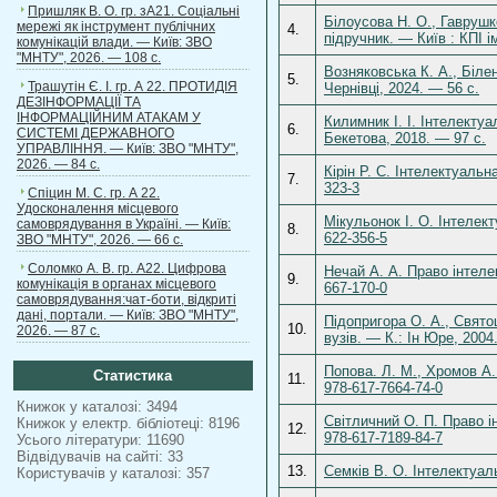
Пришляк В. О. гр. зА21. Соціальні
Білоусова Н. О., Гаврушк
мережі як інструмент публічних
4.
підручник. — Київ : КПІ і
комунікацій влади. — Київ: ЗВО
"МНТУ", 2026. — 108 с.
Возняковська К. А., Біле
5.
Трашутін Є. І. гр. А 22. ПРОТИДІЯ
Чернівці, 2024. — 56 с.
ДЕЗІНФОРМАЦІЇ ТА
ІНФОРМАЦІЙНИМ АТАКАМ У
Килимник І. І. Інтелекту
6.
СИСТЕМІ ДЕРЖАВНОГО
Бекетова, 2018. — 97 с.
УПРАВЛІННЯ. — Київ: ЗВО "МНТУ",
2026. — 84 с.
Кірін Р. С. Інтелектуаль
7.
323-3
Спіцин М. С. гр. А 22.
Удосконалення місцевого
Мікульонок І. О. Інтелек
самоврядування в Україні. — Київ:
8.
622-356-5
ЗВО "МНТУ", 2026. — 66 с.
Соломко А. В. гр. А22. Цифрова
Нечай А. А. Право інтеле
9.
комунікація в органах місцевого
667-170-0
самоврядування:чат-боти, відкриті
дані, портали. — Київ: ЗВО "МНТУ",
Підопригора О. А., Свято
10.
2026. — 87 с.
вузів. — К.: Ін Юре, 200
Попова. Л. М., Хромов А.
Статистика
11.
978-617-7664-74-0
Книжок у каталозі: 3494
Світличний О. П. Право і
Книжок у електр. бібліотеці: 8196
12.
978-617-7189-84-7
Усього літератури: 11690
Відвідувачів на сайті: 33
13.
Семків В. О. Інтелектуал
Користувачів у каталозі: 357