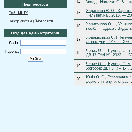
14.
Уклад.: Надобко С. В. Ін
Наші ресурси
Харитонов Є. О., Харитоно
15.
Сайт МНТУ
"Гельветика", 2018. — 25
Центр дистанційної освіти
Харитонова О. І., Ульянов
16.
посіб. — Одеса : Видавн
Вхід для адміністраторів
Ходаківський Є. І. Інтеле
17.
літератури, 2014. — 276 
Логін:
Чепис О. І., Булеца С. Б.
Пароль:
18.
ДВНЗ "УжНУ", 2023. — 52
Чепис О. І., Булеца С. Б.
19.
Ужгород: ДВНЗ "УжНУ", 2
Юнін О. C., Резворович К.
20.
держ. ун-т внутр. справ,