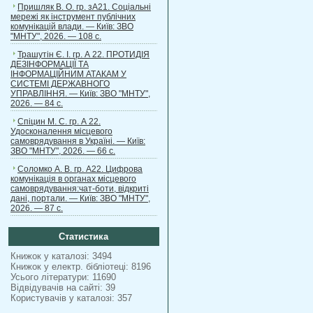
Пришляк В. О. гр. зА21. Соціальні
мережі як інструмент публічних
комунікацій влади. — Київ: ЗВО
"МНТУ", 2026. — 108 с.
Трашутін Є. І. гр. А 22. ПРОТИДІЯ
ДЕЗІНФОРМАЦІЇ ТА
ІНФОРМАЦІЙНИМ АТАКАМ У
СИСТЕМІ ДЕРЖАВНОГО
УПРАВЛІННЯ. — Київ: ЗВО "МНТУ",
2026. — 84 с.
Спіцин М. С. гр. А 22.
Удосконалення місцевого
самоврядування в Україні. — Київ:
ЗВО "МНТУ", 2026. — 66 с.
Соломко А. В. гр. А22. Цифрова
комунікація в органах місцевого
самоврядування:чат-боти, відкриті
дані, портали. — Київ: ЗВО "МНТУ",
2026. — 87 с.
Статистика
Книжок у каталозі: 3494
Книжок у електр. бібліотеці: 8196
Усього літератури: 11690
Відвідувачів на сайті: 39
Користувачів у каталозі: 357