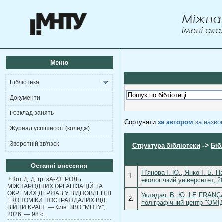
Меню
Бібліотека
Документи
Розклад занять
Сортувати
за автором
за назв
Журнал успішності (коледж)
Зворотній зв'язок
->
Структура бібліотеки
Біб
Останні внесення
П’янова І. Ю., Янко І. Б.
1.
Кот Д. Д. гр. зА-23. РОЛЬ
екологічний університет, 
МІЖНАРОДНИХ ОРГАНІЗАЦІЙ ТА
ОКРЕМИХ ДЕРЖАВ У ВІДНОВЛЕННІ
Укладач: В. Ю. LE FRANÇA
2.
ЕКОНОМІКИ ПОСТРАЖДАЛИХ ВІД
поліграфічний центр "ОМІД
ВІЙНИ КРАЇН. — Київ: ЗВО "МНТУ",
2026. — 98 с.