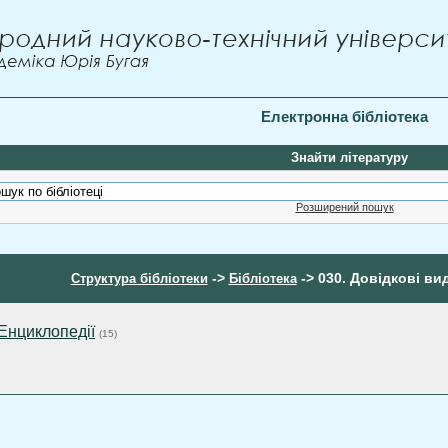
Електронна бібліотека
Знайти літературу
Розширений пошук
->
-> 030. Довідкові ви
Структура бібліотеки
Бібліотека
 Енциклопедії
(15)