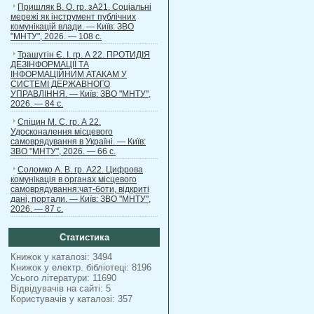
Пришляк В. О. гр. зА21. Соціальні
мережі як інструмент публічних
комунікацій влади. — Київ: ЗВО
"МНТУ", 2026. — 108 с.
Трашутін Є. І. гр. А 22. ПРОТИДІЯ
ДЕЗІНФОРМАЦІЇ ТА
ІНФОРМАЦІЙНИМ АТАКАМ У
СИСТЕМІ ДЕРЖАВНОГО
УПРАВЛІННЯ. — Київ: ЗВО "МНТУ",
2026. — 84 с.
Спіцин М. С. гр. А 22.
Удосконалення місцевого
самоврядування в Україні. — Київ:
ЗВО "МНТУ", 2026. — 66 с.
Соломко А. В. гр. А22. Цифрова
комунікація в органах місцевого
самоврядування:чат-боти, відкриті
дані, портали. — Київ: ЗВО "МНТУ",
2026. — 87 с.
Статистика
Книжок у каталозі: 3494
Книжок у електр. бібліотеці: 8196
Усього літератури: 11690
Відвідувачів на сайті: 5
Користувачів у каталозі: 357