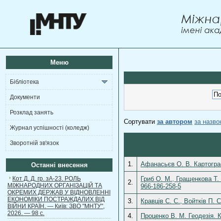
Меню
Бібліотека
Документи
Розклад занять
Сортувати
за автором
за назв
Журнал успішності (коледж)
Зворотній зв'язок
1.
Афанасьєв О. В. Картограф
Останні внесення
Кот Д. Д. гр. зА-23. РОЛЬ
Гриб О. М., Гращенкова Т.
2.
МІЖНАРОДНИХ ОРГАНІЗАЦІЙ ТА
966-186-258-5
ОКРЕМИХ ДЕРЖАВ У ВІДНОВЛЕННІ
ЕКОНОМІКИ ПОСТРАЖДАЛИХ ВІД
3.
Кравців С. С., Войтків П. 
ВІЙНИ КРАЇН. — Київ: ЗВО "МНТУ",
2026. — 98 с.
4.
Проценко В. М. Геодезія. 