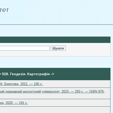
> 528. Геодезія. Картографія ->
М. Бекетова, 2021. — 106 с.
кий державний екологічний університет, 2023. — 250 с. — ISBN 978-
нка, 2020. — 191 с.