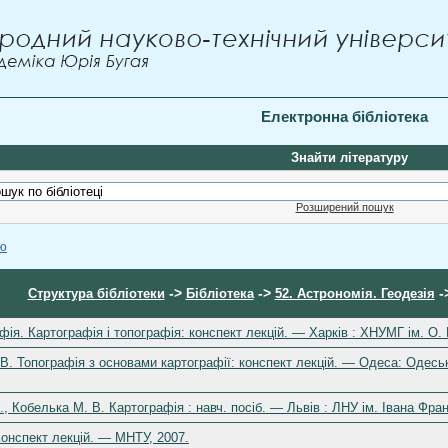
Електронна бібліотека
Знайти літературу
Розширений пошук
ою
->
->
-
Структура бібліотеки
Бібліотека
52. Астрономія. Геодезія
ія. Картографія і топографія: конспект лекцій. — Харків : ХНУМГ ім. О. 
 В. Топографія з основами картографії: конспект лекцій. — Одеса: Одесь
С., Кобелька М. В. Картографія : навч. посіб. — Львів : ЛНУ ім. Івана Фра
Конспект лекцій. — МНТУ, 2007.