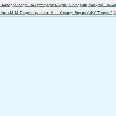
 Кафедра геодезії та картографії: минуле, сьогодення, майбутнє. Науков
рабінюк М. М. Геодезія: курс лекцій. — Ужгород: Вид-во УжНУ "Говерла", 