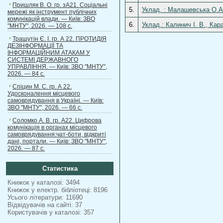
Пришляк В. О. гр. зА21. Соціальні
5.
Уклад. : Малашевська О.А.
мережі як інструмент публічних
комунікацій влади. — Київ: ЗВО
6.
Уклад.: Калинич І. В., Ка
"МНТУ", 2026. — 108 с.
Трашутін Є. І. гр. А 22. ПРОТИДІЯ
ДЕЗІНФОРМАЦІЇ ТА
ІНФОРМАЦІЙНИМ АТАКАМ У
СИСТЕМІ ДЕРЖАВНОГО
УПРАВЛІННЯ. — Київ: ЗВО "МНТУ",
2026. — 84 с.
Спіцин М. С. гр. А 22.
Удосконалення місцевого
самоврядування в Україні. — Київ:
ЗВО "МНТУ", 2026. — 66 с.
Соломко А. В. гр. А22. Цифрова
комунікація в органах місцевого
самоврядування:чат-боти, відкриті
дані, портали. — Київ: ЗВО "МНТУ",
2026. — 87 с.
Статистика
Книжок у каталозі: 3494
Книжок у електр. бібліотеці: 8196
Усього літератури: 11690
Відвідувачів на сайті: 37
Користувачів у каталозі: 357