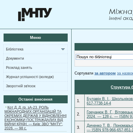
Меню
Бібліотека
Документи
Розклад занять
Сортувати
за автором
за назв
Журнал успішності (коледж)
Зворотній зв'язок
Структура 
Булавін В. І., Школьніков
Останні внесення
1.
617-7738-14-4
Кот Д. Д. гр. зА-23. РОЛЬ
МІЖНАРОДНИХ ОРГАНІЗАЦІЙ ТА
Гречанюк В. Г., Вітовецьк
2.
ОКРЕМИХ ДЕРЖАВ У ВІДНОВЛЕННІ
2024. — 128 с. — ISBN 97
ЕКОНОМІКИ ПОСТРАЖДАЛИХ ВІД
ВІЙНИ КРАЇН. — Київ: ЗВО "МНТУ",
Диченко Т. В., Пономарьо
3.
2026. — 98 с.
— ISBN 978-966-657-851-