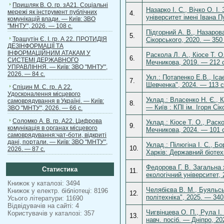
Пришляк В. О. гр. зА21. Соціальні
Назарко І. С., Вічко О. І
мережі як інструмент публічних
4.
університет імені Івана 
комунікацій влади. — Київ: ЗВО
"МНТУ", 2026. — 108 с.
Підгорний А. В., Назарова
5.
Трашутін Є. І. гр. А 22. ПРОТИДІЯ
Сікорського, 2020. — 350 
ДЕЗІНФОРМАЦІЇ ТА
ІНФОРМАЦІЙНИМ АТАКАМ У
Раскола Л. А., Кіосе Т. О.
6.
СИСТЕМІ ДЕРЖАВНОГО
Мечникова, 2019. — 212 
УПРАВЛІННЯ. — Київ: ЗВО "МНТУ",
2026. — 84 с.
Укл.: Потапенко Е.В., Іса
7.
Шевченка", 2024. — 113 с
Спіцин М. С. гр. А 22.
Удосконалення місцевого
Уклад.: Власенко Н. Є., 
самоврядування в Україні. — Київ:
8.
— Київ : КПІ ім. Ігоря Сі
ЗВО "МНТУ", 2026. — 66 с.
Соломко А. В. гр. А22. Цифрова
Уклад.: Кіосе Т. О., Раско
9.
комунікація в органах місцевого
Мечникова, 2024. — 101 
самоврядування:чат-боти, відкриті
дані, портали. — Київ: ЗВО "МНТУ",
Уклад.: Пілюгіна І. С., Б
10.
2026. — 87 с.
Харків: Державний біотех
Федорова Г. В. Загальна 
Статистика
11.
екологічний університет, 
Книжок у каталозі: 3494
Челябієва В. М., Буяльськ
Книжок у електр. бібліотеці: 8196
12.
політехніка", 2025. — 34
Усього літератури: 11690
Відвідувачів на сайті: 4
Чигвінцева О. П., Рула І.
Користувачів у каталозі: 357
13.
навч. посіб. — Дніпро, 20