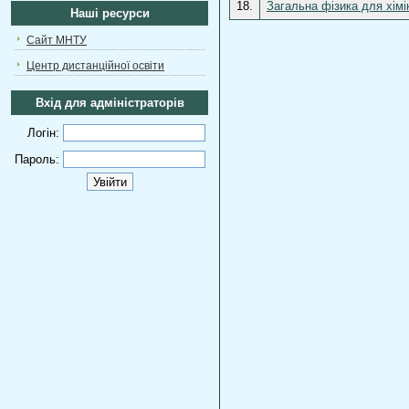
18.
Загальна фізика для хімік
Наші ресурси
Сайт МНТУ
Центр дистанційної освіти
Вхід для адміністраторів
Логін:
Пароль: