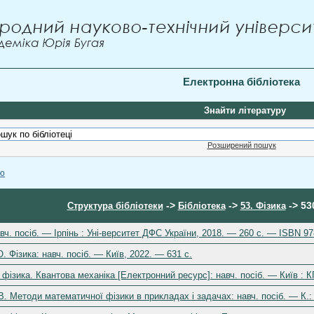
Електронна бібліотека
Знайти літературу
Розширений пошук
ою
->
->
-> 53
Структура бібліотеки
Бібліотека
53. Фізика
вч. посіб. — Ірпінь : Уні-верситет ДФС України, 2018. — 260 с. — ISBN 97
. Фізика: навч. посіб. — Київ, 2022. — 631 с.
ізика. Квантова механіка [Електронний ресурс]: навч. посіб. — Київ : КПІ
 В. Методи математичної фізики в прикладах і задачах: навч. посіб. — К.