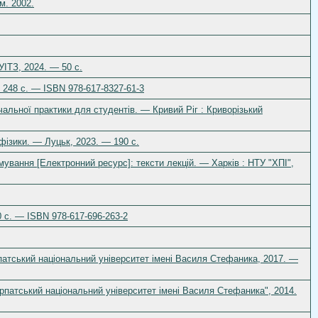
м. 2002.
УІТЗ, 2024. — 50 с.
— 248 с. — ISBN 978-617-8327-61-3
альної практики для студентів. — Кривий Ріг : Криворізький
. фізики. — Луцьк, 2023. — 190 с.
мування [Електронний ресурс]: тексти лекцій. — Харків : НТУ "ХПІ",
0 c. — ISBN 978-617-696-263-2
арпатський національний університет імені Василя Стефаника, 2017. —
рпатський національний університет імені Василя Стефаника", 2014.