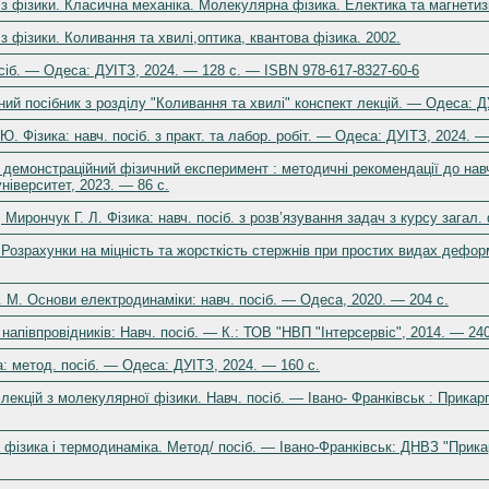
 з фізики. Класична механіка. Молекулярна фізика. Електика та магнетиз
з фізики. Коливання та хвилі,оптика, квантова фізика. 2002.
посіб. — Одеса: ДУІТЗ, 2024. — 128 с. — ISBN 978-617-8327-60-6
ьний посібник з розділу "Коливання та хвилі" конспект лекцій. — Одеса: Д
 Ю. Фізика: навч. посіб. з практ. та лабор. робіт. — Одеса: ДУІТЗ, 2024. 
демонстраційний фізичний експеримент : методичні рекомендації до навч
ніверситет, 2023. — 86 с.
, Мирончук Г. Л. Фізика: навч. посіб. з розв’язування задач з курсу загал
. Розрахунки на міцність та жорсткість стержнів при простих видах дефор
. М. Основи електродинаміки: навч. посіб. — Одеса, 2020. — 204 с.
 напівпровідників: Навч. посіб. — К.: ТОВ "НВП "Інтерсервіс", 2014. — 24
а: метод. посіб. — Одеса: ДУІТЗ, 2024. — 160 с.
 лекцій з молекулярної фізики. Навч. посіб. — Івано- Франківськ : Прик
фізика і термодинаміка. Метод/ посіб. — Івано-Франківськ: ДНВЗ "Прика