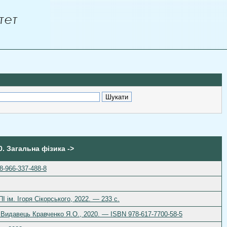
0. Загальна фізика ->
8-966-337-488-8
 ім. Ігоря Сікорського, 2022. — 233 с.
: Видавець Кравченко Я.О., 2020. — ISBN 978-617-7700-58-5