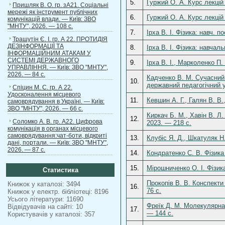
5.
Гуржий О. А. Курс лекцій
Пришляк В. О. гр. зА21. Соціальні
мережі як інструмент публічних
6.
Гуржий О. А. Курс лекцій 
комунікацій влади. — Київ: ЗВО
"МНТУ", 2026. — 108 с.
7.
Ірха В. І. Фізика: навч. 
Трашутін Є. І. гр. А 22. ПРОТИДІЯ
ДЕЗІНФОРМАЦІЇ ТА
8.
Ірха В. І. Фізика: навчал
ІНФОРМАЦІЙНИМ АТАКАМ У
СИСТЕМІ ДЕРЖАВНОГО
9.
Ірха В. І., Марколенко П.
УПРАВЛІННЯ. — Київ: ЗВО "МНТУ",
2026. — 84 с.
Кадченко В. М. Сучасний 
10.
державний педагогічний у
Спіцин М. С. гр. А 22.
Удосконалення місцевого
11.
Кевшин А. Г., Галян В. В.
самоврядування в Україні. — Київ:
ЗВО "МНТУ", 2026. — 66 с.
Киркач Б. М., Хавін В. Л
12.
Соломко А. В. гр. А22. Цифрова
2023. — 218 с.
комунікація в органах місцевого
самоврядування:чат-боти, відкриті
13.
Клубіс Я. Д., Шкатуляк Н
дані, портали. — Київ: ЗВО "МНТУ",
2026. — 87 с.
14.
Кондратенко С. В. Фізика
15.
Мірошниченко О. І. Фізик
Статистика
Прокопів В. В. Конспекти
Книжок у каталозі: 3494
16.
76 с.
Книжок у електр. бібліотеці: 8196
Усього літератури: 11690
Фреїк Д. М. Молекулярна 
Відвідувачів на сайті: 10
17.
— 144 с.
Користувачів у каталозі: 357