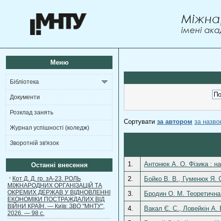
Меню
Бібліотека
Документи
Розклад занять
Сортувати
за автором
за назв
Журнал успішності (коледж)
Зворотній зв'язок
1.
Антонюк А. О. Фізика : на
Останні внесення
Кот Д. Д. гр. зА-23. РОЛЬ
2.
Бойко В. В., Гуменюк Я. О
МІЖНАРОДНИХ ОРГАНІЗАЦІЙ ТА
ОКРЕМИХ ДЕРЖАВ У ВІДНОВЛЕННІ
3.
Бродин О. М. Теоретична ф
ЕКОНОМІКИ ПОСТРАЖДАЛИХ ВІД
ВІЙНИ КРАЇН. — Київ: ЗВО "МНТУ",
4.
Вакал Є. С., Ловейкін А.
2026. — 98 с.