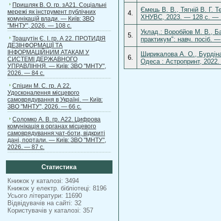
Пришляк В. О. гр. зА21. Соціальні
Ємець В. В., Тягній В. Г. 
мережі як інструмент публічних
4.
ХНУВС, 2023. — 128 с. — 
комунікацій влади. — Київ: ЗВО
"МНТУ", 2026. — 108 с.
Уклад.: Воробйов М. В., Б
5.
Трашутін Є. І. гр. А 22. ПРОТИДІЯ
практикум": навч. посіб. — 
ДЕЗІНФОРМАЦІЇ ТА
ІНФОРМАЦІЙНИМ АТАКАМ У
Ширикалова А. О., Бурдіна 
6.
СИСТЕМІ ДЕРЖАВНОГО
Oдеса : Астропринт, 2022
УПРАВЛІННЯ. — Київ: ЗВО "МНТУ",
2026. — 84 с.
Спіцин М. С. гр. А 22.
Удосконалення місцевого
самоврядування в Україні. — Київ:
ЗВО "МНТУ", 2026. — 66 с.
Соломко А. В. гр. А22. Цифрова
комунікація в органах місцевого
самоврядування:чат-боти, відкриті
дані, портали. — Київ: ЗВО "МНТУ",
2026. — 87 с.
Статистика
Книжок у каталозі: 3494
Книжок у електр. бібліотеці: 8196
Усього літератури: 11690
Відвідувачів на сайті: 32
Користувачів у каталозі: 357