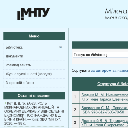
Меню
Бібліотека
Документи
Розклад занять
Сортувати
за автором
за назв
Журнал успішності (коледж)
Зворотній зв'язок
Структура біблі
Будник М. М. Низькотемпе
Останні внесення
1.
КНУ імені Тараса Шевченка
Кот Д. Д. гр. зА-23. РОЛЬ
МІЖНАРОДНИХ ОРГАНІЗАЦІЙ ТА
Василенко С. М., Павелко 
2.
ОКРЕМИХ ДЕРЖАВ У ВІДНОВЛЕННІ
ISBN 978-617-7605-70-50
ЕКОНОМІКИ ПОСТРАЖДАЛИХ ВІД
ВІЙНИ КРАЇН. — Київ: ЗВО "МНТУ",
Долгошей В. Б. Термодинам
3.
2026. — 98 с.
КПІ ім. Ігоря Сікорського, 