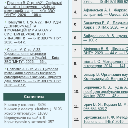
276 с. — ISBN 978-966-62
Пришляк В. О. гр. зА21. Соціальні
мережі як інструмент публічних
Афанасьєв А. І., Жарких 
комунікацій влади. — Київ: ЗВО
4.
аспірантів). — Одеса, 20
"МНТУ", 2026. — 108 с.
Трашутін Є. І. гр. А 22. ПРОТИДІЯ
Бабаджан В. Д., Бакуменк
5.
ДЕЗІНФОРМАЦІЇ ТА
Харків : ХНМУ, 2020. — 2
ІНФОРМАЦІЙНИМ АТАКАМ У
СИСТЕМІ ДЕРЖАВНОГО
Байдалінова А. Б., група
6.
УПРАВЛІННЯ. — Київ: ЗВО "МНТУ",
— 100 c.
2026. — 84 с.
Біліченко В. В., Шиліна 
Спіцин М. С. гр. А 22.
7.
ВНТУ, 2020. — 44 с. — IS
Удосконалення місцевого
самоврядування в Україні. — Київ:
Бірта Г. О. Методологія 
ЗВО "МНТУ", 2026. — 66 с.
8.
літератури, 2014. — 141, 
Соломко А. В. гр. А22. Цифрова
комунікація в органах місцевого
Бліхар В. Організація на
9.
самоврядування:чат-боти, відкриті
Хмельницький: Вид-во ХУ
дані, портали. — Київ: ЗВО "МНТУ",
2026. — 87 с.
Бориченко К. В., Гудзь А
10.
посіб для здобувачів вищ
Фенікс, 2022. — 48 с. — 
Статистика
Брич В. Я., Корман М. М.
Книжок у каталозі: 3494
11.
966-654-503-2
Книжок у електр. бібліотеці: 8196
Усього літератури: 11690
Бруханський Р. Ф. Методо
Відвідувачів на сайті: 9
12.
Тернопіль : ТНЕУ, 2019. 
Користувачів у каталозі: 357