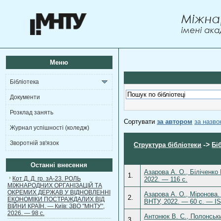
Меню
Бібліотека
Документи
Розклад занять
Сортувати
за автором
за назв
Журнал успішності (коледж)
Зворотній зв'язок
->
Структура бібліотеки
Бі
Останні внесення
Азарова А. О., Біліченко 
1.
Кот Д. Д. гр. зА-23. РОЛЬ
2022. — 116 с.
МІЖНАРОДНИХ ОРГАНІЗАЦІЙ ТА
ОКРЕМИХ ДЕРЖАВ У ВІДНОВЛЕННІ
Азарова А. О., Міронова.
2.
ЕКОНОМІКИ ПОСТРАЖДАЛИХ ВІД
ВНТУ, 2022. — 60 с. — IS
ВІЙНИ КРАЇН. — Київ: ЗВО "МНТУ",
2026. — 98 с.
Антонюк В. С., Полонськи
3.