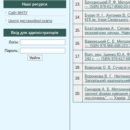
Бруханський Р. Ф. Методо
Наші ресурси
13.
— ISBN 978-617-8060-03-
Сайт МНТУ
Бурау Н. І., Антонюк В. С
14.
КПІ ім. Ігоря Сікорського,
Центр дистанційної освіти
Бхаттачерджи А., Ситник 
15.
Вхід для адміністраторів
економічних науках. Навч.
Важинський С. Е. Методик
Логін:
16.
— ISBN 978-966-698-223-
Пароль:
Відп. ред. Іщенко Ю.А. Ф
17.
240 с. — ISBN 978-617-69
18.
Вовкодав О. В. Сучасні і
Воронкова В. Г., Нікітенк
19.
Запорізький національний
Гончаров А. Б. Методичні
20.
заочної форми навчання 
досліджень". — Харків, 2