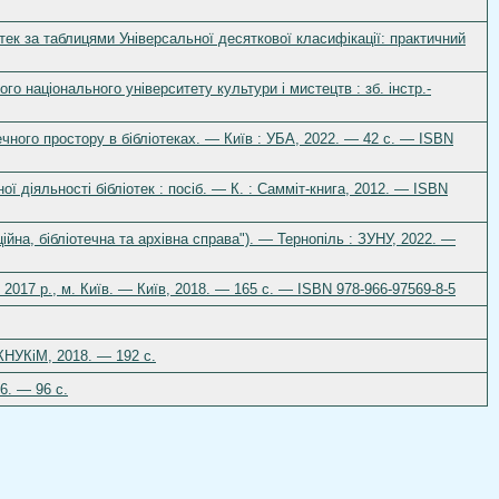
іотек за таблицями Універсальної десяткової класифікації: практичний
го національного університету культури і мистецтв : зб. інстр.-
ечного простору в бібліотеках. — Київ : УБА, 2022. — 42 с. — ISBN
ної діяльності бібліотек : посіб. — К. : Самміт-книга, 2012. — ISBN
ійна, бібліотечна та архівна справа"). — Тернопіль : ЗУНУ, 2022. —
с. 2017 р., м. Київ. — Київ, 2018. — 165 с. — ISBN 978-966-97569-8-5
 КНУКіМ, 2018. — 192 с.
6. — 96 с.