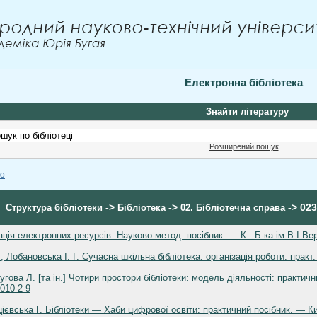
Електронна бібліотека
Знайти літературу
Розширений пошук
ою
->
->
-> 023
Структура бібліотеки
Бібліотека
02. Бібліотечна справа
зація електронних ресурсів: Науково-метод. посібник. — К.: Б-ка ім.В.І.В
, Лобановська І. Г. Сучасна шкільна бібліотека: організація роботи: практ.
гова Л. [та ін.] Чотири простори бібліотеки: модель діяльності: практичн
010-2-9
цієвська Г. Бібліотеки — Хаби цифрової освіти: практичний посібник. — Ки