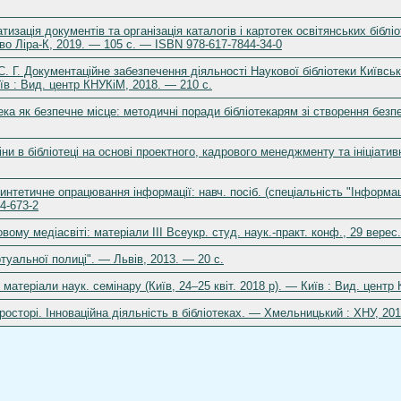
тизація документів та організація каталогів і картотек освітянських бібл
во Ліра-К, 2019. — 105 c. — ISBN 978-617-7844-34-0
. Г. Документаційне забезпечення діяльності Наукової бібліотеки Київсько
в : Вид. центр КНУКіМ, 2018. — 210 с.
тека як безпечне місце: методичні поради бібліотекарям зі створення безп
міни в бібліотеці на основі проектного, кадрового менеджменту та ініціатив
синтетичне опрацювання інформації: навч. посіб. (спеціальність "Інформац
4-673-2
овому медіасвіті: матеріали ІІІ Всеукр. студ. наук.-практ. конф., 29 вере
ртуальної полиці". — Львів, 2013. — 20 с.
: матеріали наук. семінару (Київ, 24–25 квіт. 2018 р). — Київ : Вид. центр
росторі. Інноваційна діяльність в бібліотеках. — Хмельницький : ХНУ, 201