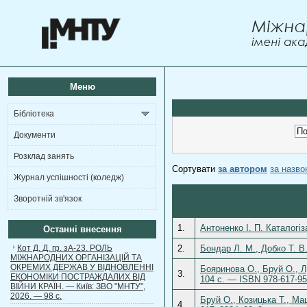
Меню
Бібліотека
Документи
Розклад занять
Сортувати
за автором
за назв
Журнал успішності (коледж)
Зворотній зв'язок
1.
Антоненко І. П. Каталогі
Останні внесення
Кот Д. Д. гр. зА-23. РОЛЬ
2.
Бондар Л. М., Добко Т. В.
МІЖНАРОДНИХ ОРГАНІЗАЦІЙ ТА
ОКРЕМИХ ДЕРЖАВ У ВІДНОВЛЕННІ
Бояринова О., Бруй О., Лу
3.
ЕКОНОМІКИ ПОСТРАЖДАЛИХ ВІД
104 с. — ISBN 978-617-95
ВІЙНИ КРАЇН. — Київ: ЗВО "МНТУ",
2026. — 98 с.
Бруй О., Козицька Т., Ма
4.