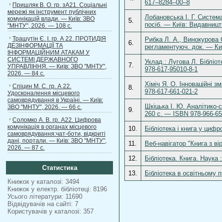
617–8284–00–8
Пришляк В. О. гр. зА21. Соціальні
мережі як інструмент публічних
Лобановська І. Г. Система
комунікацій влади. — Київ: ЗВО
5.
посіб. — Київ: Видавницт
"МНТУ", 2026. — 108 с.
Трашутін Є. І. гр. А 22. ПРОТИДІЯ
Рибка Л. А., Винокурова С
6.
ДЕЗІНФОРМАЦІЇ ТА
регламентуюч. док. — Киї
ІНФОРМАЦІЙНИМ АТАКАМ У
СИСТЕМІ ДЕРЖАВНОГО
Уклад.: Лугова Л. Бібліо
7.
УПРАВЛІННЯ. — Київ: ЗВО "МНТУ",
978-617-95010-8-1
2026. — 84 с.
Хіміч Я. О. Інноваційні з
Спіцин М. С. гр. А 22.
8.
978-617-661-021-2
Удосконалення місцевого
самоврядування в Україні. — Київ:
Шкіцька І. Ю. Аналітико-
ЗВО "МНТУ", 2026. — 66 с.
9.
260 с. — ISBN 978-966-65
Соломко А. В. гр. А22. Цифрова
комунікація в органах місцевого
10.
Бібліотека і книга у цифр
самоврядування:чат-боти, відкриті
дані, портали. — Київ: ЗВО "МНТУ",
11.
Веб-навігатор "Книга з ві
2026. — 87 с.
12.
Бібліотека. Книга. Наука 
Статистика
13.
Бібліотека в освітньому п
Книжок у каталозі: 3494
Книжок у електр. бібліотеці: 8196
Усього літератури: 11690
Відвідувачів на сайті: 7
Користувачів у каталозі: 357