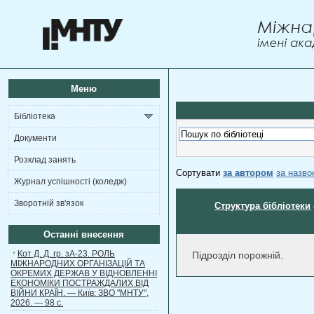
Меню
Бібліотека
Документи
Розклад занять
Сортувати
за автором
за назв
Журнал успішності (коледж)
Зворотній зв'язок
Структура бібліотеки
Останні внесення
Кот Д. Д. гр. зА-23. РОЛЬ
Підрозділ порожній.
МІЖНАРОДНИХ ОРГАНІЗАЦІЙ ТА
ОКРЕМИХ ДЕРЖАВ У ВІДНОВЛЕННІ
ЕКОНОМІКИ ПОСТРАЖДАЛИХ ВІД
ВІЙНИ КРАЇН. — Київ: ЗВО "МНТУ",
2026. — 98 с.