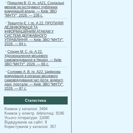
Пришляк В. О. гр. зА21. Соціальні
мережі як інструмент публічних
комунікацій влади. — Київ: ЗВО
"МНТУ", 2026. — 108 с.
Трашутін Є. І. гр. А 22. ПРОТИДІЯ
ДЕЗІНФОРМАЦІЇ ТА
ІНФОРМАЦІЙНИМ АТАКАМ У
СИСТЕМІ ДЕРЖАВНОГО
УПРАВЛІННЯ. — Київ: ЗВО "МНТУ",
2026. — 84 с.
Спіцин М. С. гр. А 22.
Удосконалення місцевого
самоврядування в Україні. — Київ:
ЗВО "МНТУ", 2026. — 66 с.
Соломко А. В. гр. А22. Цифрова
комунікація в органах місцевого
самоврядування:чат-боти, відкриті
дані, портали. — Київ: ЗВО "МНТУ",
2026. — 87 с.
Статистика
Книжок у каталозі: 3494
Книжок у електр. бібліотеці: 8196
Усього літератури: 11690
Відвідувачів на сайті: 8
Користувачів у каталозі: 357