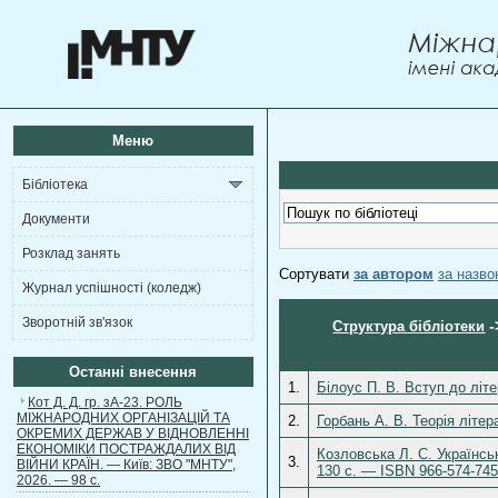
Меню
Бібліотека
Документи
Розклад занять
Сортувати
за автором
за назв
Журнал успішності (коледж)
Зворотній зв'язок
-
Структура бібліотеки
Останні внесення
1.
Білоус П. В. Вступ до літ
Кот Д. Д. гр. зА-23. РОЛЬ
МІЖНАРОДНИХ ОРГАНІЗАЦІЙ ТА
2.
Горбань А. В. Теорія літе
ОКРЕМИХ ДЕРЖАВ У ВІДНОВЛЕННІ
ЕКОНОМІКИ ПОСТРАЖДАЛИХ ВІД
Козловська Л. С. Українсь
3.
ВІЙНИ КРАЇН. — Київ: ЗВО "МНТУ",
130 с. — ISBN 966-574-745
2026. — 98 с.