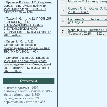
4.
Моклиця М. Вступ до літер
Пришляк В. О. гр. зА21. Соціальні
мережі як інструмент публічних
Орлова О. В., Орлов О. П.
комунікацій влади. — Київ: ЗВО
5.
2020. — 134 с.
"МНТУ", 2026. — 108 с.
Трашутін Є. І. гр. А 22. ПРОТИДІЯ
Пащенко М. В. Теорія літе
6.
ДЕЗІНФОРМАЦІЇ ТА
927–502–8
ІНФОРМАЦІЙНИМ АТАКАМ У
СИСТЕМІ ДЕРЖАВНОГО
Ференц Н. С., Чижмар О. 
7.
УПРАВЛІННЯ. — Київ: ЗВО "МНТУ",
"Говерла", 2020. — 132 с.
2026. — 84 с.
Спіцин М. С. гр. А 22.
Удосконалення місцевого
самоврядування в Україні. — Київ:
ЗВО "МНТУ", 2026. — 66 с.
Соломко А. В. гр. А22. Цифрова
комунікація в органах місцевого
самоврядування:чат-боти, відкриті
дані, портали. — Київ: ЗВО "МНТУ",
2026. — 87 с.
Статистика
Книжок у каталозі: 3494
Книжок у електр. бібліотеці: 8196
Усього літератури: 11690
Відвідувачів на сайті: 21
Користувачів у каталозі: 357