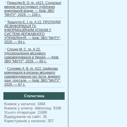
Пришляк В. О. гр. зА21. Соціальні
мережі як інструмент публічних
комунікацій влади. — Київ: ЗВО
"МНТУ", 2026. — 108 с.
Трашутін Є. І. гр. А 22. ПРОТИДІЯ
ДЕЗІНФОРМАЦІЇ ТА
ІНФОРМАЦІЙНИМ АТАКАМ У
СИСТЕМІ ДЕРЖАВНОГО
УПРАВЛІННЯ. — Київ: ЗВО "МНТУ",
2026. — 84 с.
Спіцин М. С. гр. А 22.
Удосконалення місцевого
самоврядування в Україні. — Київ:
ЗВО "МНТУ", 2026. — 66 с.
Соломко А. В. гр. А22. Цифрова
комунікація в органах місцевого
самоврядування:чат-боти, відкриті
дані, портали. — Київ: ЗВО "МНТУ",
2026. — 87 с.
Статистика
Книжок у каталозі: 3494
Книжок у електр. бібліотеці: 8196
Усього літератури: 11690
Відвідувачів на сайті: 35
Користувачів у каталозі: 357