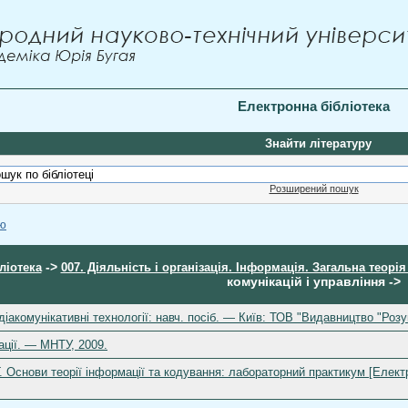
Електронна бібліотека
Знайти літературу
Розширений пошук
ою
->
ліотека
007. Діяльність і організація. Інформація. Загальна теорі
комунікацій і управління ->
діакомунікативні технології: навч. посіб. — Київ: ТОВ "Видавництво "Роз
ації. — МНТУ, 2009.
. Основи теорії інформації та кодування: лабораторний практикум [Електро