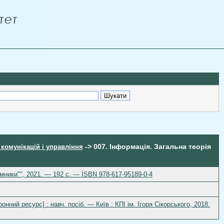
-> 007. Інформація. Загальна теорія
я комунікацій і управління
умники"", 2021. — 192 с. — ISBN 978-617-95189-0-4
нний ресурс] : навч. посіб. — Київ : КПІ ім. Ігоря Сікорського, 2018.