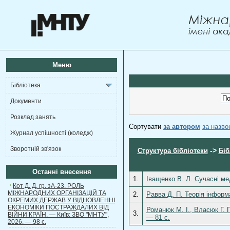
Меню
Бібліотека
Документи
Розклад занять
Сортувати
за автором
за назв
Журнал успішності (коледж)
Зворотній зв'язок
->
Структура бібліотеки
Біб
Останні внесення
1.
Іващенко В. Л. Сучасні ме
Кот Д. Д. гр. зА-23. РОЛЬ
МІЖНАРОДНИХ ОРГАНІЗАЦІЙ ТА
2.
Равва Д. П. Теорія інформ
ОКРЕМИХ ДЕРЖАВ У ВІДНОВЛЕННІ
ЕКОНОМІКИ ПОСТРАЖДАЛИХ ВІД
Романюк М. І., Власюк Г. Г
3.
ВІЙНИ КРАЇН. — Київ: ЗВО "МНТУ",
— 81 с.
2026. — 98 с.