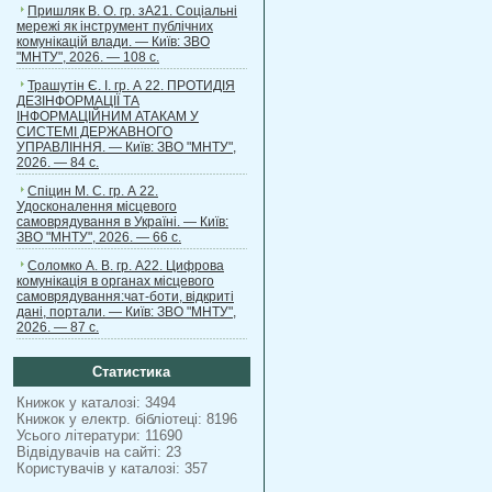
Пришляк В. О. гр. зА21. Соціальні
мережі як інструмент публічних
комунікацій влади. — Київ: ЗВО
"МНТУ", 2026. — 108 с.
Трашутін Є. І. гр. А 22. ПРОТИДІЯ
ДЕЗІНФОРМАЦІЇ ТА
ІНФОРМАЦІЙНИМ АТАКАМ У
СИСТЕМІ ДЕРЖАВНОГО
УПРАВЛІННЯ. — Київ: ЗВО "МНТУ",
2026. — 84 с.
Спіцин М. С. гр. А 22.
Удосконалення місцевого
самоврядування в Україні. — Київ:
ЗВО "МНТУ", 2026. — 66 с.
Соломко А. В. гр. А22. Цифрова
комунікація в органах місцевого
самоврядування:чат-боти, відкриті
дані, портали. — Київ: ЗВО "МНТУ",
2026. — 87 с.
Статистика
Книжок у каталозі: 3494
Книжок у електр. бібліотеці: 8196
Усього літератури: 11690
Відвідувачів на сайті: 23
Користувачів у каталозі: 357