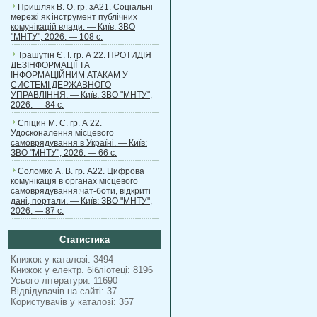
Пришляк В. О. гр. зА21. Соціальні
мережі як інструмент публічних
комунікацій влади. — Київ: ЗВО
"МНТУ", 2026. — 108 с.
Трашутін Є. І. гр. А 22. ПРОТИДІЯ
ДЕЗІНФОРМАЦІЇ ТА
ІНФОРМАЦІЙНИМ АТАКАМ У
СИСТЕМІ ДЕРЖАВНОГО
УПРАВЛІННЯ. — Київ: ЗВО "МНТУ",
2026. — 84 с.
Спіцин М. С. гр. А 22.
Удосконалення місцевого
самоврядування в Україні. — Київ:
ЗВО "МНТУ", 2026. — 66 с.
Соломко А. В. гр. А22. Цифрова
комунікація в органах місцевого
самоврядування:чат-боти, відкриті
дані, портали. — Київ: ЗВО "МНТУ",
2026. — 87 с.
Статистика
Книжок у каталозі: 3494
Книжок у електр. бібліотеці: 8196
Усього літератури: 11690
Відвідувачів на сайті: 37
Користувачів у каталозі: 357