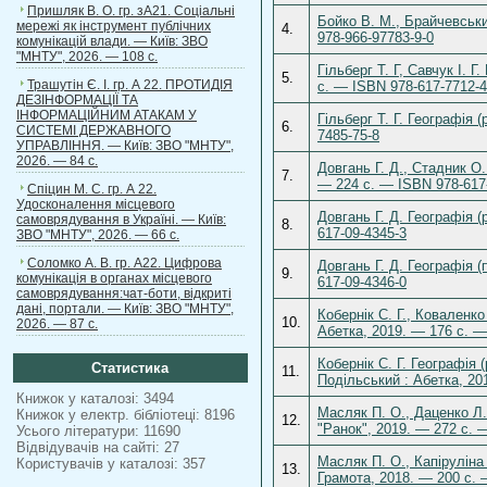
Пришляк В. О. гр. зА21. Соціальні
Бойко В. М., Брайчевськи
мережі як інструмент публічних
4.
978-966-97783-9-0
комунікацій влади. — Київ: ЗВО
"МНТУ", 2026. — 108 с.
Гільберг Т. Г, Савчук І. 
5.
Трашутін Є. І. гр. А 22. ПРОТИДІЯ
с. — ISBN 978-617-7712-4
ДЕЗІНФОРМАЦІЇ ТА
ІНФОРМАЦІЙНИМ АТАКАМ У
Гільберг Т. Г. Географія 
6.
СИСТЕМІ ДЕРЖАВНОГО
7485-75-8
УПРАВЛІННЯ. — Київ: ЗВО "МНТУ",
2026. — 84 с.
Довгань Г. Д., Стадник О.
7.
— 224 с. — ISBN 978-617
Спіцин М. С. гр. А 22.
Удосконалення місцевого
Довгань Г. Д. Географія (
самоврядування в Україні. — Київ:
8.
617-09-4345-3
ЗВО "МНТУ", 2026. — 66 с.
Соломко А. В. гр. А22. Цифрова
Довгань Г. Д. Географія (
9.
комунікація в органах місцевого
617-09-4346-0
самоврядування:чат-боти, відкриті
дані, портали. — Київ: ЗВО "МНТУ",
Кобернік С. Г., Коваленко
10.
2026. — 87 с.
Абетка, 2019. — 176 с. —
Кобернік С. Г. Географія 
Статистика
11.
Подільський : Абетка, 20
Книжок у каталозі: 3494
Масляк П. О., Даценко Л. 
Книжок у електр. бібліотеці: 8196
12.
"Ранок", 2019. — 272 с. 
Усього літератури: 11690
Відвідувачів на сайті: 27
Масляк П. О., Капіруліна 
Користувачів у каталозі: 357
13.
Грамота, 2018. — 200 с. 