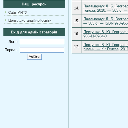
Наші ресурси
Паламарчук Л. Б. Географі
14.
Генеза, 2010. — 303 с. —
Сайт МНТУ
Паламарчук Л. Б. Географі
Центр дистанційної освіти
15.
— 303 с. — ISBN 978-966
Пестушко В. Ю. Географія
Вхід для адміністраторів
16.
966-11-0984-0
Логін:
Пестушко В. Ю. Географія
17.
рівень. — К.: Генеза, 201
Пароль: