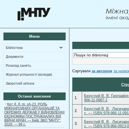
Меню
Бібліотека
Документи
Розклад занять
Сортувати
за автором
за назв
Журнал успішності (коледж)
Зворотній зв'язок
Стр
Безуглий В. В. Географія 
Останні внесення
1.
966-11-0987-1
Кот Д. Д. гр. зА-23. РОЛЬ
МІЖНАРОДНИХ ОРГАНІЗАЦІЙ ТА
Безуглий В. В., Лисичаров
2.
ОКРЕМИХ ДЕРЖАВ У ВІДНОВЛЕННІ
с. — ISBN 978-966-11-091
ЕКОНОМІКИ ПОСТРАЖДАЛИХ ВІД
ВІЙНИ КРАЇН. — Київ: ЗВО "МНТУ",
Безуглий В. В., Лисичаров
3.
2026. — 98 с.
с. — ISBN 978-966-0913-0