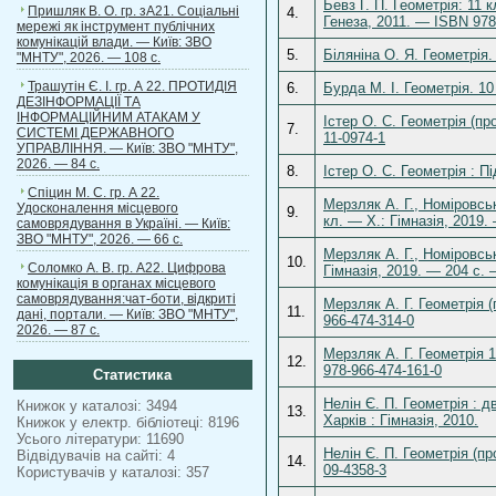
Бевз Г. П. Геометрія: 11 к
Пришляк В. О. гр. зА21. Соціальні
4.
Генеза, 2011. — ISBN 978
мережі як інструмент публічних
комунікацій влади. — Київ: ЗВО
5.
Біляніна О. Я. Геометрія.
"МНТУ", 2026. — 108 с.
Трашутін Є. І. гр. А 22. ПРОТИДІЯ
6.
Бурда М. І. Геометрія. 10
ДЕЗІНФОРМАЦІЇ ТА
ІНФОРМАЦІЙНИМ АТАКАМ У
Істер О. С. Геометрія (пр
7.
СИСТЕМІ ДЕРЖАВНОГО
11-0974-1
УПРАВЛІННЯ. — Київ: ЗВО "МНТУ",
2026. — 84 с.
8.
Істер О. С. Геометрія : П
Спіцин М. С. гр. А 22.
Мерзляк А. Г., Номіровськ
Удосконалення місцевого
9.
кл. — Х.: Гімназія, 2019
самоврядування в Україні. — Київ:
ЗВО "МНТУ", 2026. — 66 с.
Мерзляк А. Г., Номіровськ
10.
Соломко А. В. гр. А22. Цифрова
Гімназія, 2019. — 204 с.
комунікація в органах місцевого
самоврядування:чат-боти, відкриті
Мерзляк А. Г. Геометрія (
11.
дані, портали. — Київ: ЗВО "МНТУ",
966-474-314-0
2026. — 87 с.
Мерзляк А. Г. Геометрія 1
12.
978-966-474-161-0
Статистика
Нелін Є. П. Геометрія : д
Книжок у каталозі: 3494
13.
Харків : Гімназія, 2010.
Книжок у електр. бібліотеці: 8196
Усього літератури: 11690
Нелін Є. П. Геометрія (пр
Відвідувачів на сайті: 4
14.
09-4358-3
Користувачів у каталозі: 357