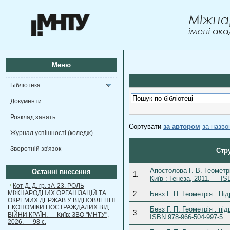
Меню
Бібліотека
Документи
Розклад занять
Сортувати
за автором
за назв
Журнал успішності (коледж)
Зворотній зв'язок
Стр
Апостолова Г. В. Геометрі
Останні внесення
1.
Київ : Генеза, 2011. — IS
Кот Д. Д. гр. зА-23. РОЛЬ
МІЖНАРОДНИХ ОРГАНІЗАЦІЙ ТА
2.
Бевз Г. П. Геометрія : Пі
ОКРЕМИХ ДЕРЖАВ У ВІДНОВЛЕННІ
ЕКОНОМІКИ ПОСТРАЖДАЛИХ ВІД
Бевз Г. П. Геометрія : пі
3.
ВІЙНИ КРАЇН. — Київ: ЗВО "МНТУ",
ISBN 978-966-504-997-5
2026. — 98 с.