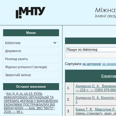
Меню
Бібліотека
Документи
Розклад занять
Сортувати
за автором
за назв
Журнал успішності (коледж)
Зворотній зв'язок
Структур
Андерсон О. А., Вихренко 
Останні внесення
1.
— 216 с. — ISBN 978-966
Кот Д. Д. гр. зА-23. РОЛЬ
МІЖНАРОДНИХ ОРГАНІЗАЦІЙ ТА
Андерсон О. А. Біологія і
2.
ОКРЕМИХ ДЕРЖАВ У ВІДНОВЛЕННІ
1
ЕКОНОМІКИ ПОСТРАЖДАЛИХ ВІД
ВІЙНИ КРАЇН. — Київ: ЗВО "МНТУ",
Бакка Т. В., Марголіна Л.
3.
2026. — 98 с.
рівень стандарту, акад. р