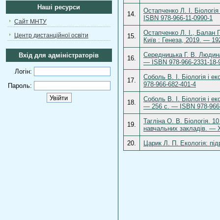
Наші ресурси
Остапченко Л. І. Біологія
14.
ISBN 978‑966‑11‑0990‑1
Сайт МНТУ
Остапченко Л. І., Балан П
Центр дистанційної освіти
15.
Київ : Генеза, 2019. — 1
Середницька Г. В. Людина 
Вхід для адміністраторів
16.
— ISBN 978-966-2331-18-
Логін:
Соболь В. І. Біологія і е
17.
978-966-682-401-4
Пароль:
Соболь В. І. Біологія і е
18.
— 256 с. — ISBN 978-966
Тагліна О. В. Біологія. 1
19.
навчальних закладів. — Х
20.
Царик Л. П. Екологія: під