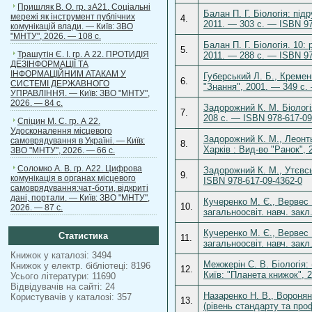
Пришляк В. О. гр. зА21. Соціальні
Балан П. Г. Біологія: підр
мережі як інструмент публічних
4.
2011. — 303 с. — ISBN 97
комунікацій влади. — Київ: ЗВО
"МНТУ", 2026. — 108 с.
Балан П. Г. Біологія. 10: 
5.
Трашутін Є. І. гр. А 22. ПРОТИДІЯ
2011. — 288 с. — ISBN 97
ДЕЗІНФОРМАЦІЇ ТА
ІНФОРМАЦІЙНИМ АТАКАМ У
Губерський Л. Б., Кремень
6.
СИСТЕМІ ДЕРЖАВНОГО
"Знання", 2001. — 349 с.
УПРАВЛІННЯ. — Київ: ЗВО "МНТУ",
2026. — 84 с.
Задорожний К. М. Біологія
7.
208 с. — ISBN 978-617-09
Спіцин М. С. гр. А 22.
Удосконалення місцевого
Задорожний К. М., Леонтьє
самоврядування в Україні. — Київ:
8.
Харків : Вид-во "Ранок", 
ЗВО "МНТУ", 2026. — 66 с.
Соломко А. В. гр. А22. Цифрова
Задорожний К. М., Утєвськ
9.
комунікація в органах місцевого
ISBN 978-617-09-4362-0
самоврядування:чат-боти, відкриті
дані, портали. — Київ: ЗВО "МНТУ",
Кучеренко М. Є., Вервес Ю
10.
2026. — 87 с.
загальноосвіт. навч. зак
Кучеренко М. Є., Вервес Ю
Статистика
11.
загальноосвіт. навч. закл
Книжок у каталозі: 3494
Межжерін С. В. Біологія:
Книжок у електр. бібліотеці: 8196
12.
Київ: "Планета книжок", 
Усього літератури: 11690
Відвідувачів на сайті: 24
Назаренко Н. В., Воронянс
Користувачів у каталозі: 357
13.
(рівень стандарту та про