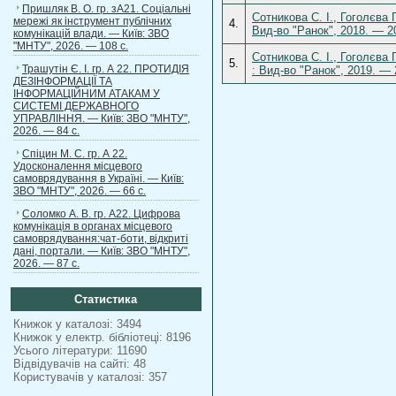
Пришляк В. О. гр. зА21. Соціальні
Сотникова С. І., Гоголєва 
мережі як інструмент публічних
4.
Вид-во "Ранок", 2018. — 2
комунікацій влади. — Київ: ЗВО
"МНТУ", 2026. — 108 с.
Сотникова С. І., Гоголєва 
5.
Трашутін Є. І. гр. А 22. ПРОТИДІЯ
: Вид-во "Ранок", 2019. —
ДЕЗІНФОРМАЦІЇ ТА
ІНФОРМАЦІЙНИМ АТАКАМ У
СИСТЕМІ ДЕРЖАВНОГО
УПРАВЛІННЯ. — Київ: ЗВО "МНТУ",
2026. — 84 с.
Спіцин М. С. гр. А 22.
Удосконалення місцевого
самоврядування в Україні. — Київ:
ЗВО "МНТУ", 2026. — 66 с.
Соломко А. В. гр. А22. Цифрова
комунікація в органах місцевого
самоврядування:чат-боти, відкриті
дані, портали. — Київ: ЗВО "МНТУ",
2026. — 87 с.
Статистика
Книжок у каталозі: 3494
Книжок у електр. бібліотеці: 8196
Усього літератури: 11690
Відвідувачів на сайті: 48
Користувачів у каталозі: 357