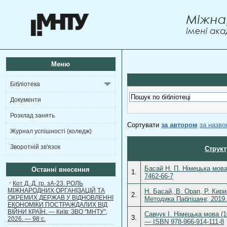
Меню
Бібліотека
Документи
Розклад занять
Сортувати
за автором
за назв
Журнал успішності (коледж)
Зворотній зв'язок
Структ
Басай Н. П. Німецька мова
Останні внесення
1.
7462-66-7
Кот Д. Д. гр. зА-23. РОЛЬ
МІЖНАРОДНИХ ОРГАНІЗАЦІЙ ТА
Н. Басай, В. Орап, Р. Кири
2.
ОКРЕМИХ ДЕРЖАВ У ВІДНОВЛЕННІ
Методика Паблішинг, 2019.
ЕКОНОМІКИ ПОСТРАЖДАЛИХ ВІД
ВІЙНИ КРАЇН. — Київ: ЗВО "МНТУ",
Савчук І. Німецька мова (1
3.
2026. — 98 с.
— ISBN 978-966-914-111-8