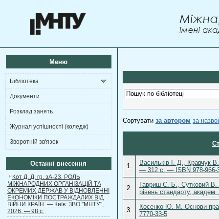
Меню
Бібліотека
Документи
Розклад занять
Сортувати
за автором
за назв
Журнал успішності (коледж)
Зворотній зв'язок
Ст
Васильків І. Д., Кравчук В
Останні внесення
1.
— 312 с. — ISBN 978-966-
Кот Д. Д. гр. зА-23. РОЛЬ
МІЖНАРОДНИХ ОРГАНІЗАЦІЙ ТА
Гавриш С. Б., Сутковий В. 
2.
ОКРЕМИХ ДЕРЖАВ У ВІДНОВЛЕННІ
рівень стандарту, академ.
ЕКОНОМІКИ ПОСТРАЖДАЛИХ ВІД
ВІЙНИ КРАЇН. — Київ: ЗВО "МНТУ",
Косенко Ю. М. Основи прав
3.
2026. — 98 с.
7770-33-5