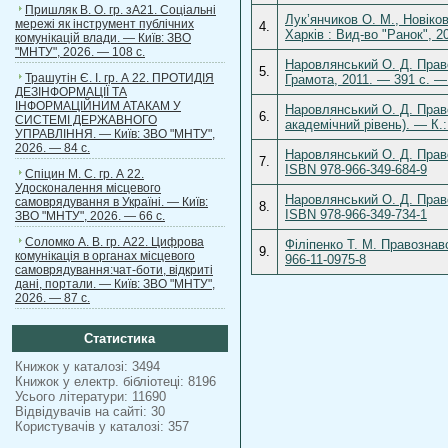
Пришляк В. О. гр. зА21. Соціальні
Лук’янчиков О. М., Новіко
мережі як інструмент публічних
4.
Харків : Вид-во "Ранок", 
комунікацій влади. — Київ: ЗВО
"МНТУ", 2026. — 108 с.
Наровлянський О. Д. Правоз
5.
Трашутін Є. І. гр. А 22. ПРОТИДІЯ
Грамота, 2011. — 391 с. —
ДЕЗІНФОРМАЦІЇ ТА
ІНФОРМАЦІЙНИМ АТАКАМ У
Наровлянський О. Д. Право
6.
СИСТЕМІ ДЕРЖАВНОГО
академічний рівень). — К.
УПРАВЛІННЯ. — Київ: ЗВО "МНТУ",
2026. — 84 с.
Наровлянський О. Д. Право
7.
ISBN 978-966-349-684-9
Спіцин М. С. гр. А 22.
Удосконалення місцевого
Наровлянський О. Д. Право
самоврядування в Україні. — Київ:
8.
ISBN 978-966-349-734-1
ЗВО "МНТУ", 2026. — 66 с.
Соломко А. В. гр. А22. Цифрова
Філіпенко Т. М. Правознавс
9.
комунікація в органах місцевого
966-11-0975-8
самоврядування:чат-боти, відкриті
дані, портали. — Київ: ЗВО "МНТУ",
2026. — 87 с.
Статистика
Книжок у каталозі: 3494
Книжок у електр. бібліотеці: 8196
Усього літератури: 11690
Відвідувачів на сайті: 30
Користувачів у каталозі: 357