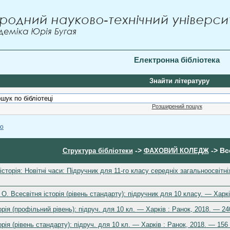
Електронна бібліотека
Знайти літературу
Розширений пошук
ою
->
-> Вс
Структура бібліотеки
ФАХОВИЙ КОЛЕДЖ
історія: Новітні часи: Підручник для 11-го класу середніх загальноосвітн
 О. Всесвітня історія (рівень стандарту): підручник для 10 класу. — Харк
орія (профільний рівень): підруч. для 10 кл. — Харків : Ранок, 2018. — 2
орія (рівень стандарту): підруч. для 10 кл. — Харків : Ранок, 2018. — 15