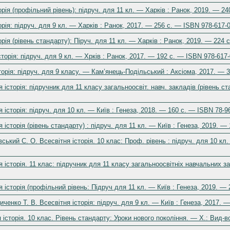
орія (профільний рівень): підруч. для 11 кл. — Харків : Ранок, 2019. — 2
орія: підруч. для 9 кл. — Харків : Ранок, 2017. — 256 с. — ISBN 978-617-
орія (рівень стандарту): Піруч. для 11 кл. — Харків : Ранок, 2019. — 224
сторія: підруч. для 9 кл. — Хрків : Ранок, 2017. — 192 с. — ISBN 978-617
сторія: підруч. для 9 класу. — Кам’янець-Подільський : Аксіома, 2017. — 
 історія: підручник для 11 класу загальноосвіт. навч. закладів (рівень с
 історія: підруч. для 10 кл. — Київ : Генеза, 2018. — 160 с. — ISBN 78-9
 історія (рівень стандарту) : підруч. для 11 кл. — Київ : Генеза, 2019. —
ький С. О. Всесвітня історія. 10 клас: Проф. рівень : підруч. для 10 кл.
я історія. 11 клас: підручник для 11 класу загальноосвітніх навчальних з
я історія (профільний рівень: Підруч для 11 кл. — Київ : Генеза, 2019. —
ченко Т. В. Всесвітня історія: підруч. для 9 кл. — Київ : Генеза, 2017. 
історія. 10 клас. Рівень стандарту: Уроки нового покоління. — X.: Вид-в