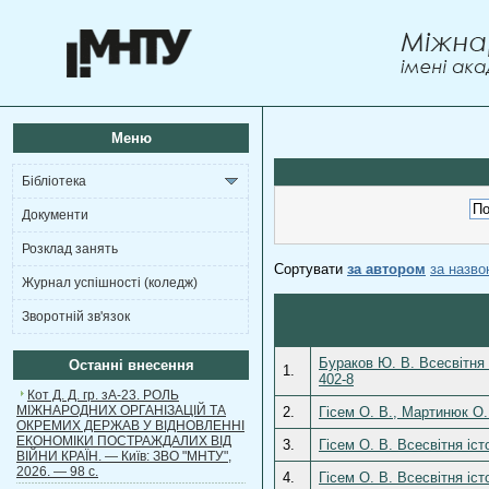
Меню
Бібліотека
Документи
Розклад занять
Сортувати
за автором
за назв
Журнал успішності (коледж)
Зворотній зв'язок
Бураков Ю. В. Всесвітня 
Останні внесення
1.
402-8
Кот Д. Д. гр. зА-23. РОЛЬ
МІЖНАРОДНИХ ОРГАНІЗАЦІЙ ТА
2.
Гісем О. В., Мартинюк О.
ОКРЕМИХ ДЕРЖАВ У ВІДНОВЛЕННІ
ЕКОНОМІКИ ПОСТРАЖДАЛИХ ВІД
3.
Гісем О. В. Всесвітня іст
ВІЙНИ КРАЇН. — Київ: ЗВО "МНТУ",
2026. — 98 с.
4.
Гісем О. В. Всесвітня іст