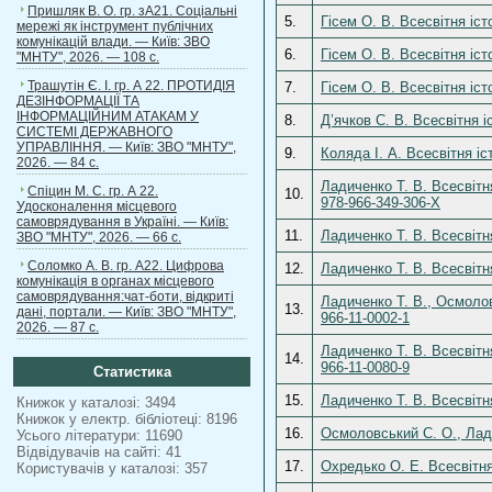
Пришляк В. О. гр. зА21. Соціальні
5.
Гісем О. В. Всесвітня іст
мережі як інструмент публічних
комунікацій влади. — Київ: ЗВО
6.
Гісем О. В. Всесвітня іст
"МНТУ", 2026. — 108 с.
Трашутін Є. І. гр. А 22. ПРОТИДІЯ
7.
Гісем О. В. Всесвітня іст
ДЕЗІНФОРМАЦІЇ ТА
ІНФОРМАЦІЙНИМ АТАКАМ У
8.
Д’ячков С. В. Всесвітня і
СИСТЕМІ ДЕРЖАВНОГО
УПРАВЛІННЯ. — Київ: ЗВО "МНТУ",
9.
Коляда І. А. Всесвітня і
2026. — 84 с.
Ладиченко Т. В. Всесвітня
Спіцин М. С. гр. А 22.
10.
978-966-349-306-X
Удосконалення місцевого
самоврядування в Україні. — Київ:
11.
Ладиченко Т. В. Всесвітня
ЗВО "МНТУ", 2026. — 66 с.
Соломко А. В. гр. А22. Цифрова
12.
Ладиченко Т. В. Всесвітня
комунікація в органах місцевого
самоврядування:чат-боти, відкриті
Ладиченко Т. В., Осмоловс
13.
дані, портали. — Київ: ЗВО "МНТУ",
966-11-0002-1
2026. — 87 с.
Ладиченко Т. В. Всесвітн
14.
966-11-0080-9
Статистика
15.
Ладиченко Т. В. Всесвітн
Книжок у каталозі: 3494
Книжок у електр. бібліотеці: 8196
16.
Осмоловський С. О., Лади
Усього літератури: 11690
Відвідувачів на сайті: 41
17.
Охредько О. Е. Всесвітня 
Користувачів у каталозі: 357