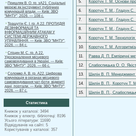
5.
Коротун Т. М. Основи пр
Пришляк В. О. гр. зА21. Соціальні
мережі як інструмент публічних
6.
Коротун Т. М., Гладун С.
комунікацій влади. — Київ: ЗВО
"МНТУ", 2026. — 108 с.
7.
Коротун Т. М., Гладун С.
Трашутін Є. І. гр. А 22. ПРОТИДІЯ
ДЕЗІНФОРМАЦІЇ ТА
8.
Коротун Т. М., Гладун С
ІНФОРМАЦІЙНИМ АТАКАМ У
СИСТЕМІ ДЕРЖАВНОГО
9.
Коротун Т. М. Технологія
УПРАВЛІННЯ. — Київ: ЗВО "МНТУ",
2026. — 84 с.
10.
Коротун Т. М. Алгоритміз
Спіцин М. С. гр. А 22.
11.
Равва Д. П. Емпіричні ме
Удосконалення місцевого
самоврядування в Україні. — Київ:
12.
Слабоспицька О. О. Якіс
ЗВО "МНТУ", 2026. — 66 с.
Соломко А. В. гр. А22. Цифрова
13.
Шилін В. П. Менеджмент п
комунікація в органах місцевого
самоврядування:чат-боти, відкриті
14.
Шилін В. П., Коротун Т. 
дані, портали. — Київ: ЗВО "МНТУ",
2026. — 87 с.
15.
Шилін В. П., Слабоспицьк
Статистика
Книжок у каталозі: 3494
Книжок у електр. бібліотеці: 8196
Усього літератури: 11690
Відвідувачів на сайті: 5
Користувачів у каталозі: 357