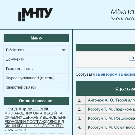
Меню
Бібліотека
Документи
Розклад занять
Сортувати
за автором
за назв
Журнал успішності (коледж)
Зворотній зв'язок
Структура
1.
Антонюк А. О. Теорія алг
Останні внесення
Кот Д. Д. гр. зА-23. РОЛЬ
2.
Коротун Т. М. Людино-маш
МІЖНАРОДНИХ ОРГАНІЗАЦІЙ ТА
ОКРЕМИХ ДЕРЖАВ У ВІДНОВЛЕННІ
3.
Коротун Т. М. Розширюва
ЕКОНОМІКИ ПОСТРАЖДАЛИХ ВІД
ВІЙНИ КРАЇН. — Київ: ЗВО "МНТУ",
4.
Коротун Т. М. Об’єктно-о
2026. — 98 с.