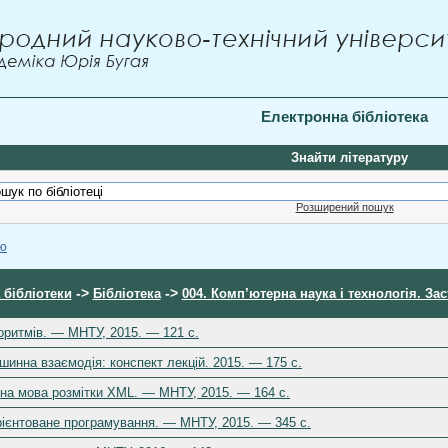
Електронна бібліотека
Знайти літературу
Розширений пошук
ою
->
->
 бібліотеки
Бібліотека
004. Комп’ютерна наука і технологія. З
оритмів. — МНТУ, 2015. — 121 c.
инна взаємодія: конспект лекцій. 2015. — 175 c.
на мова розмітки XML. — МНТУ, 2015. — 164 c.
рієнтоване програмування. — МНТУ, 2015. — 345 c.