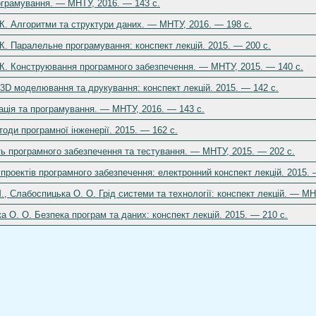
ограмування. — МНТУ, 2016. — 143 с.
 К. Алгоритми та структури даних. — МНТУ, 2016. — 198 с.
 К. Паралельне програмування: конспект лекцій. 2015. — 200 c.
. К. Конструювання програмного забезпечення. — МНТУ, 2015. — 140 c.
 3D моделювання та друкування: конспект лекцій. 2015. — 142 c.
ація та програмування. — МНТУ, 2016. — 143 с.
тоди програмної інженерії. 2015. — 162 c.
ть програмного забезпечення та тестування. — МНТУ, 2015. — 202 c.
роектів програмного забезпечення: електронний конспект лекцій. 2015. 
М., Слабоспицька О. О. Грід системи та технології: конспект лекцій. — МН
а О. О. Безпека програм та даних: конспект лекцій. 2015. — 210 c.