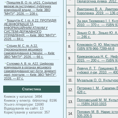
Педагогічна думка, 2012.
Пришляк В. О. гр. зА21. Соціальні
мережі як інструмент публічних
Дмитренко В. А., Дмитренк
комунікацій влади. — Київ: ЗВО
5.
Короленка, 2019. — 136 с
"МНТУ", 2026. — 108 с.
Трашутін Є. І. гр. А 22. ПРОТИДІЯ
За ред.Тюрменко І. І. Кул
6.
ДЕЗІНФОРМАЦІЇ ТА
2010. — 370 с. — ISBN 97
ІНФОРМАЦІЙНИМ АТАКАМ У
СИСТЕМІ ДЕРЖАВНОГО
Зінько О. В., Зінько Ю. А
7.
УПРАВЛІННЯ. — Київ: ЗВО "МНТУ",
— 246 с.
2026. — 84 с.
Клековкін О. Ю. Мистецтв
Спіцин М. С. гр. А 22.
8.
ISBN 978-966-7289-44-8
Удосконалення місцевого
самоврядування в Україні. — Київ:
Крижановська Н. Є., Нефьо
ЗВО "МНТУ", 2026. — 66 с.
9.
2015. — 200 с. — ISBN 97
Соломко А. В. гр. А22. Цифрова
комунікація в органах місцевого
Левчук Л. Т., Грищенко В.
10.
самоврядування:чат-боти, відкриті
учбової л-ри, 2010. — 40
дані, портали. — Київ: ЗВО "МНТУ",
2026. — 87 с.
11.
Музальов О. О. Культурол
Петренко І. М., Сарапин 
Статистика
12.
428 с.
Книжок у каталозі: 3494
Поплавський М. М. Культу
Книжок у електр. бібліотеці: 8196
13.
— ISBN 2410-1915
Усього літератури: 11690
Відвідувачів на сайті: 13
Попович М. В. Нарис істо
Користувачів у каталозі: 357
14.
505-205-5