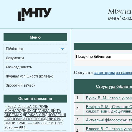
Меню
Бібліотека
Документи
Розклад занять
Сортувати
за автором
за назв
Журнал успішності (коледж)
Зворотній зв'язок
Структура бібліот
1.
Букач В. М. Історія укра
Останні внесення
Кот Д. Д. гр. зА-23. РОЛЬ
Вечірко Р. М., Семашко О
2.
МІЖНАРОДНИХ ОРГАНІЗАЦІЙ ТА
самост. вивч. дисципліни
ОКРЕМИХ ДЕРЖАВ У ВІДНОВЛЕННІ
ЕКОНОМІКИ ПОСТРАЖДАЛИХ ВІД
3.
Актуальні філософські та
ВІЙНИ КРАЇН. — Київ: ЗВО "МНТУ",
2026. — 98 с.
Власов В. С. Історія укра
4.