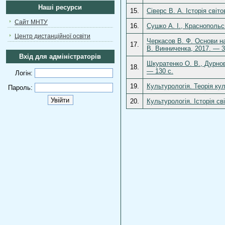
Наші ресурси
15.
Сіверс В. А. Історія світ
Сайт МНТУ
16.
Сушко А. І., Краснопольсь
Центр дистанційної освіти
Черкасов В. Ф. Основи на
17.
В. Винниченка, 2017. — 3
Вхід для адміністраторів
Шкуратенко О. В., Дурнов 
18.
— 130 с.
Логін:
19.
Культурологія. Теорія кул
Пароль:
20.
Культурологія. Історія св