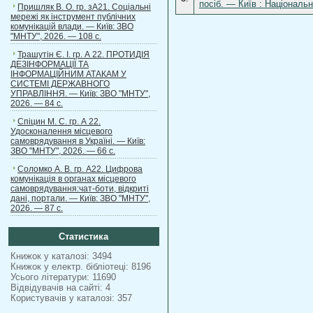
посіб. — Київ : Національ
Пришляк В. О. гр. зА21. Соціальні
мережі як інструмент публічних
комунікацій влади. — Київ: ЗВО
"МНТУ", 2026. — 108 с.
Трашутін Є. І. гр. А 22. ПРОТИДІЯ
ДЕЗІНФОРМАЦІЇ ТА
ІНФОРМАЦІЙНИМ АТАКАМ У
СИСТЕМІ ДЕРЖАВНОГО
УПРАВЛІННЯ. — Київ: ЗВО "МНТУ",
2026. — 84 с.
Спіцин М. С. гр. А 22.
Удосконалення місцевого
самоврядування в Україні. — Київ:
ЗВО "МНТУ", 2026. — 66 с.
Соломко А. В. гр. А22. Цифрова
комунікація в органах місцевого
самоврядування:чат-боти, відкриті
дані, портали. — Київ: ЗВО "МНТУ",
2026. — 87 с.
Статистика
Книжок у каталозі: 3494
Книжок у електр. бібліотеці: 8196
Усього літератури: 11690
Відвідувачів на сайті: 4
Користувачів у каталозі: 357