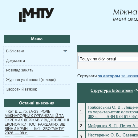
Меню
Бібліотека
Документи
Розклад занять
Сортувати
за автором
за назв
Журнал успішності (коледж)
Зворотній зв'язок
-
Структура бібліотеки
Останні внесення
Грабовський О. В., Лещенк
Кот Д. Д. гр. зА-23. РОЛЬ
1.
та характеристик електрон
МІЖНАРОДНИХ ОРГАНІЗАЦІЙ ТА
382 с. — ISBN 978-617-851
ОКРЕМИХ ДЕРЖАВ У ВІДНОВЛЕННІ
ЕКОНОМІКИ ПОСТРАЖДАЛИХ ВІД
2.
Майданюк В. П., Пєтух А. 
ВІЙНИ КРАЇН. — Київ: ЗВО "МНТУ",
2026. — 98 с.
Нестеренко О. В., Савенко
3.