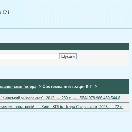
-> Системна інтеграція КІТ ->
сування комп’ютера
р "Київський університет", 2012. — 239 с. — ISBN 978-966-439-544-8
стем: навч. посіб. — Київ : КПІ ім. Ігоря Сікорського, 2023. — 72 с.