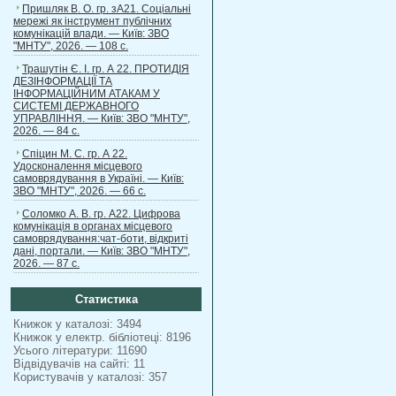
Пришляк В. О. гр. зА21. Соціальні
мережі як інструмент публічних
комунікацій влади. — Київ: ЗВО
"МНТУ", 2026. — 108 с.
Трашутін Є. І. гр. А 22. ПРОТИДІЯ
ДЕЗІНФОРМАЦІЇ ТА
ІНФОРМАЦІЙНИМ АТАКАМ У
СИСТЕМІ ДЕРЖАВНОГО
УПРАВЛІННЯ. — Київ: ЗВО "МНТУ",
2026. — 84 с.
Спіцин М. С. гр. А 22.
Удосконалення місцевого
самоврядування в Україні. — Київ:
ЗВО "МНТУ", 2026. — 66 с.
Соломко А. В. гр. А22. Цифрова
комунікація в органах місцевого
самоврядування:чат-боти, відкриті
дані, портали. — Київ: ЗВО "МНТУ",
2026. — 87 с.
Статистика
Книжок у каталозі: 3494
Книжок у електр. бібліотеці: 8196
Усього літератури: 11690
Відвідувачів на сайті: 11
Користувачів у каталозі: 357