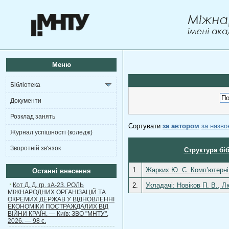
Меню
Бібліотека
Документи
Розклад занять
Сортувати
за автором
за назв
Журнал успішності (коледж)
Зворотній зв'язок
Структура бі
1.
Жарких Ю. С. Комп’ютерні т
Останні внесення
Кот Д. Д. гр. зА-23. РОЛЬ
2.
Укладачі: Новіков П. В., Л
МІЖНАРОДНИХ ОРГАНІЗАЦІЙ ТА
ОКРЕМИХ ДЕРЖАВ У ВІДНОВЛЕННІ
ЕКОНОМІКИ ПОСТРАЖДАЛИХ ВІД
ВІЙНИ КРАЇН. — Київ: ЗВО "МНТУ",
2026. — 98 с.