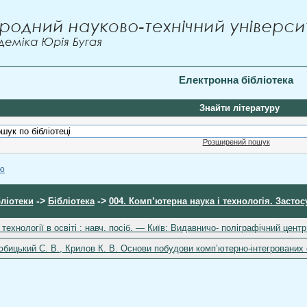
Електронна бібліотека
Знайти літературу
Розширений пошук
ою
->
->
бліотеки
Бібліотека
004. Комп’ютерна наука і технологія. Засто
ехнології в освіті : навч. посіб. — Київ: Видавничо- поліграфічний цент
юбицький С. В., Крилов К. В. Основи побудови комп’ютерно-інтегрованих си