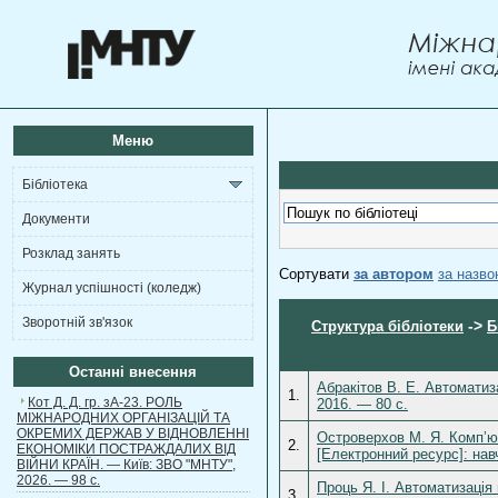
Меню
Бібліотека
Документи
Розклад занять
Сортувати
за автором
за назв
Журнал успішності (коледж)
Зворотній зв'язок
->
Структура бібліотеки
Б
Останні внесення
Абракітов В. Е. Автоматиз
1.
Кот Д. Д. гр. зА-23. РОЛЬ
2016. — 80 с.
МІЖНАРОДНИХ ОРГАНІЗАЦІЙ ТА
ОКРЕМИХ ДЕРЖАВ У ВІДНОВЛЕННІ
Островерхов М. Я. Комп’ют
2.
ЕКОНОМІКИ ПОСТРАЖДАЛИХ ВІД
[Електронний ресурс]: навч
ВІЙНИ КРАЇН. — Київ: ЗВО "МНТУ",
2026. — 98 с.
Проць Я. І. Автоматизація
3.