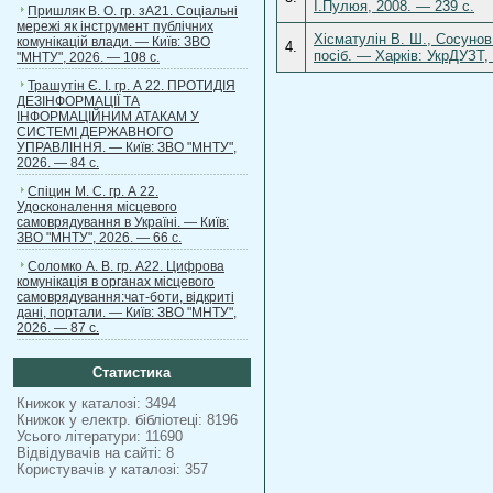
І.Пулюя, 2008. — 239 c.
Пришляк В. О. гр. зА21. Соціальні
мережі як інструмент публічних
Хісматулін В. Ш., Сосунов
комунікацій влади. — Київ: ЗВО
4.
посіб. — Харків: УкрДУЗТ,
"МНТУ", 2026. — 108 с.
Трашутін Є. І. гр. А 22. ПРОТИДІЯ
ДЕЗІНФОРМАЦІЇ ТА
ІНФОРМАЦІЙНИМ АТАКАМ У
СИСТЕМІ ДЕРЖАВНОГО
УПРАВЛІННЯ. — Київ: ЗВО "МНТУ",
2026. — 84 с.
Спіцин М. С. гр. А 22.
Удосконалення місцевого
самоврядування в Україні. — Київ:
ЗВО "МНТУ", 2026. — 66 с.
Соломко А. В. гр. А22. Цифрова
комунікація в органах місцевого
самоврядування:чат-боти, відкриті
дані, портали. — Київ: ЗВО "МНТУ",
2026. — 87 с.
Статистика
Книжок у каталозі: 3494
Книжок у електр. бібліотеці: 8196
Усього літератури: 11690
Відвідувачів на сайті: 8
Користувачів у каталозі: 357