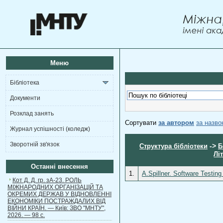
Меню
Бібліотека
Документи
Розклад занять
Сортувати
за автором
за назв
Журнал успішності (коледж)
Зворотній зв'язок
->
Структура бібліотеки
Б
Лі
Останні внесення
1.
A.Spillner. Software Testin
Кот Д. Д. гр. зА-23. РОЛЬ
МІЖНАРОДНИХ ОРГАНІЗАЦІЙ ТА
ОКРЕМИХ ДЕРЖАВ У ВІДНОВЛЕННІ
ЕКОНОМІКИ ПОСТРАЖДАЛИХ ВІД
ВІЙНИ КРАЇН. — Київ: ЗВО "МНТУ",
2026. — 98 с.