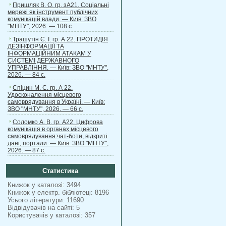
Пришляк В. О. гр. зА21. Соціальні
мережі як інструмент публічних
комунікацій влади. — Київ: ЗВО
"МНТУ", 2026. — 108 с.
Трашутін Є. І. гр. А 22. ПРОТИДІЯ
ДЕЗІНФОРМАЦІЇ ТА
ІНФОРМАЦІЙНИМ АТАКАМ У
СИСТЕМІ ДЕРЖАВНОГО
УПРАВЛІННЯ. — Київ: ЗВО "МНТУ",
2026. — 84 с.
Спіцин М. С. гр. А 22.
Удосконалення місцевого
самоврядування в Україні. — Київ:
ЗВО "МНТУ", 2026. — 66 с.
Соломко А. В. гр. А22. Цифрова
комунікація в органах місцевого
самоврядування:чат-боти, відкриті
дані, портали. — Київ: ЗВО "МНТУ",
2026. — 87 с.
Статистика
Книжок у каталозі: 3494
Книжок у електр. бібліотеці: 8196
Усього літератури: 11690
Відвідувачів на сайті: 5
Користувачів у каталозі: 357