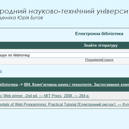
Електронна бібліотека
Знайти літературу
Розширений пошук
ою
->
Бібліотека
004. Комп’ютерна наука і технологія. Застосування ком
tic Web primer. -2nd ed. — MIT Press, 2008. — 264 p.
tals of Web Programming: Practical Tutorial [Електронний ресурс]. — Kyiv: 