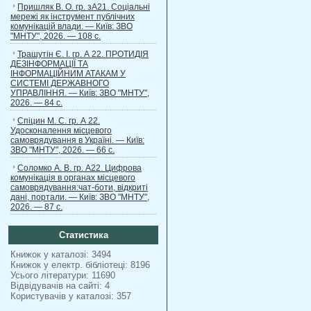
Пришляк В. О. гр. зА21. Соціальні
мережі як інструмент публічних
комунікацій влади. — Київ: ЗВО
"МНТУ", 2026. — 108 с.
Трашутін Є. І. гр. А 22. ПРОТИДІЯ
ДЕЗІНФОРМАЦІЇ ТА
ІНФОРМАЦІЙНИМ АТАКАМ У
СИСТЕМІ ДЕРЖАВНОГО
УПРАВЛІННЯ. — Київ: ЗВО "МНТУ",
2026. — 84 с.
Спіцин М. С. гр. А 22.
Удосконалення місцевого
самоврядування в Україні. — Київ:
ЗВО "МНТУ", 2026. — 66 с.
Соломко А. В. гр. А22. Цифрова
комунікація в органах місцевого
самоврядування:чат-боти, відкриті
дані, портали. — Київ: ЗВО "МНТУ",
2026. — 87 с.
Статистика
Книжок у каталозі: 3494
Книжок у електр. бібліотеці: 8196
Усього літератури: 11690
Відвідувачів на сайті: 4
Користувачів у каталозі: 357