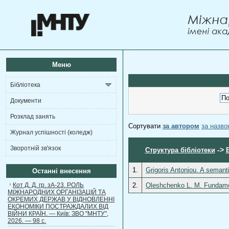
Меню
Бібліотека
Документи
Розклад занять
Сортувати
за автором
за назв
Журнал успішності (коледж)
Зворотній зв'язок
->
Структура бібліотеки
1.
Grigoris Antoniou. A seman
Останні внесення
Кот Д. Д. гр. зА-23. РОЛЬ
2.
Оleshchenko L. M. Fundamen
МІЖНАРОДНИХ ОРГАНІЗАЦІЙ ТА
ОКРЕМИХ ДЕРЖАВ У ВІДНОВЛЕННІ
ЕКОНОМІКИ ПОСТРАЖДАЛИХ ВІД
ВІЙНИ КРАЇН. — Київ: ЗВО "МНТУ",
2026. — 98 с.