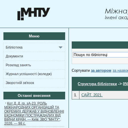
Меню
Бібліотека
Документи
Розклад занять
Сортувати
за автором
за назв
Журнал успішності (коледж)
Зворотній зв'язок
->
Структура бібліотеки
05
1.
САЙТ. 2021.
Останні внесення
Кот Д. Д. гр. зА-23. РОЛЬ
МІЖНАРОДНИХ ОРГАНІЗАЦІЙ ТА
ОКРЕМИХ ДЕРЖАВ У ВІДНОВЛЕННІ
ЕКОНОМІКИ ПОСТРАЖДАЛИХ ВІД
ВІЙНИ КРАЇН. — Київ: ЗВО "МНТУ",
2026. — 98 с.