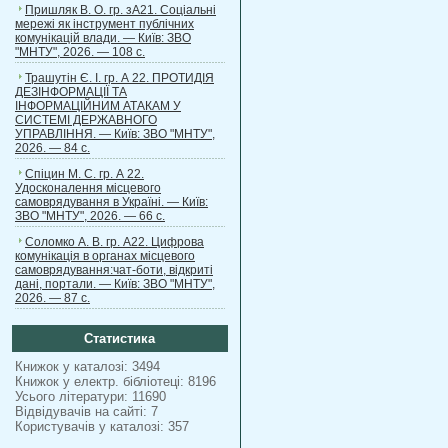
Пришляк В. О. гр. зА21. Соціальні
мережі як інструмент публічних
комунікацій влади. — Київ: ЗВО
"МНТУ", 2026. — 108 с.
Трашутін Є. І. гр. А 22. ПРОТИДІЯ
ДЕЗІНФОРМАЦІЇ ТА
ІНФОРМАЦІЙНИМ АТАКАМ У
СИСТЕМІ ДЕРЖАВНОГО
УПРАВЛІННЯ. — Київ: ЗВО "МНТУ",
2026. — 84 с.
Спіцин М. С. гр. А 22.
Удосконалення місцевого
самоврядування в Україні. — Київ:
ЗВО "МНТУ", 2026. — 66 с.
Соломко А. В. гр. А22. Цифрова
комунікація в органах місцевого
самоврядування:чат-боти, відкриті
дані, портали. — Київ: ЗВО "МНТУ",
2026. — 87 с.
Статистика
Книжок у каталозі: 3494
Книжок у електр. бібліотеці: 8196
Усього літератури: 11690
Відвідувачів на сайті: 7
Користувачів у каталозі: 357