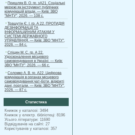
Пришляк В. О. гр. зА21. Соціальні
мережі як інструмент публічних
комунікацій влади. — Київ: ЗВО
"МНТУ", 2026. — 108 с.
Трашутін Є. І. гр. А 22. ПРОТИДІЯ
ДЕЗІНФОРМАЦІЇ ТА
ІНФОРМАЦІЙНИМ АТАКАМ У
СИСТЕМІ ДЕРЖАВНОГО
УПРАВЛІННЯ. — Київ: ЗВО "МНТУ",
2026. — 84 с.
Спіцин М. С. гр. А 22.
Удосконалення місцевого
самоврядування в Україні. — Київ:
ЗВО "МНТУ", 2026. — 66 с.
Соломко А. В. гр. А22. Цифрова
комунікація в органах місцевого
самоврядування:чат-боти, відкриті
дані, портали. — Київ: ЗВО "МНТУ",
2026. — 87 с.
Статистика
Книжок у каталозі: 3494
Книжок у електр. бібліотеці: 8196
Усього літератури: 11690
Відвідувачів на сайті: 27
Користувачів у каталозі: 357