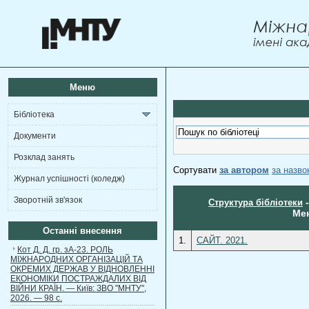
Меню
Бібліотека
Документи
Розклад занять
Сортувати
за автором
за назв
Журнал успішності (коледж)
Зворотній зв'язок
Структура бібліотеки
Мен
Останні внесення
1.
САЙТ. 2021.
Кот Д. Д. гр. зА-23. РОЛЬ
МІЖНАРОДНИХ ОРГАНІЗАЦІЙ ТА
ОКРЕМИХ ДЕРЖАВ У ВІДНОВЛЕННІ
ЕКОНОМІКИ ПОСТРАЖДАЛИХ ВІД
ВІЙНИ КРАЇН. — Київ: ЗВО "МНТУ",
2026. — 98 с.