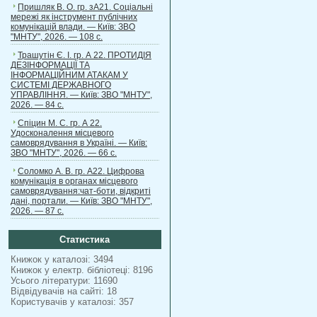
Пришляк В. О. гр. зА21. Соціальні
мережі як інструмент публічних
комунікацій влади. — Київ: ЗВО
"МНТУ", 2026. — 108 с.
Трашутін Є. І. гр. А 22. ПРОТИДІЯ
ДЕЗІНФОРМАЦІЇ ТА
ІНФОРМАЦІЙНИМ АТАКАМ У
СИСТЕМІ ДЕРЖАВНОГО
УПРАВЛІННЯ. — Київ: ЗВО "МНТУ",
2026. — 84 с.
Спіцин М. С. гр. А 22.
Удосконалення місцевого
самоврядування в Україні. — Київ:
ЗВО "МНТУ", 2026. — 66 с.
Соломко А. В. гр. А22. Цифрова
комунікація в органах місцевого
самоврядування:чат-боти, відкриті
дані, портали. — Київ: ЗВО "МНТУ",
2026. — 87 с.
Статистика
Книжок у каталозі: 3494
Книжок у електр. бібліотеці: 8196
Усього літератури: 11690
Відвідувачів на сайті: 18
Користувачів у каталозі: 357