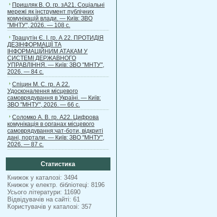
Пришляк В. О. гр. зА21. Соціальні
мережі як інструмент публічних
комунікацій влади. — Київ: ЗВО
"МНТУ", 2026. — 108 с.
Трашутін Є. І. гр. А 22. ПРОТИДІЯ
ДЕЗІНФОРМАЦІЇ ТА
ІНФОРМАЦІЙНИМ АТАКАМ У
СИСТЕМІ ДЕРЖАВНОГО
УПРАВЛІННЯ. — Київ: ЗВО "МНТУ",
2026. — 84 с.
Спіцин М. С. гр. А 22.
Удосконалення місцевого
самоврядування в Україні. — Київ:
ЗВО "МНТУ", 2026. — 66 с.
Соломко А. В. гр. А22. Цифрова
комунікація в органах місцевого
самоврядування:чат-боти, відкриті
дані, портали. — Київ: ЗВО "МНТУ",
2026. — 87 с.
Статистика
Книжок у каталозі: 3494
Книжок у електр. бібліотеці: 8196
Усього літератури: 11690
Відвідувачів на сайті: 61
Користувачів у каталозі: 357