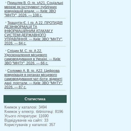
Пришляк В. О. гр. зА21. Соціальні
мережі як інструмент публічних
комунікацій влади. — Київ: ЗВО
"МНТУ", 2026. — 108 с.
Трашутін Є. І. гр. А 22. ПРОТИДІЯ
ДЕЗІНФОРМАЦІЇ ТА
ІНФОРМАЦІЙНИМ АТАКАМ У
СИСТЕМІ ДЕРЖАВНОГО
УПРАВЛІННЯ. — Київ: ЗВО "МНТУ",
2026. — 84 с.
Спіцин М. С. гр. А 22.
Удосконалення місцевого
самоврядування в Україні. — Київ:
ЗВО "МНТУ", 2026. — 66 с.
Соломко А. В. гр. А22. Цифрова
комунікація в органах місцевого
самоврядування:чат-боти, відкриті
дані, портали. — Київ: ЗВО "МНТУ",
2026. — 87 с.
Статистика
Книжок у каталозі: 3494
Книжок у електр. бібліотеці: 8196
Усього літератури: 11690
Відвідувачів на сайті: 33
Користувачів у каталозі: 357