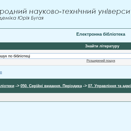
Електронна бібліотека
Знайти літературу
Розширений пошук
ою
->
->
бліотеки
050. Серійні видання. Періодика
07. Управління та адм