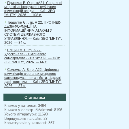
Пришляк В. О. гр. зА21. Соціальні
мережі як інструмент публічних
комунікацій влади. — Київ: ЗВО
"МНТУ", 2026. — 108 с.
Трашутін Є. І. гр. А 22. ПРОТИДІЯ
ДЕЗІНФОРМАЦІЇ ТА
ІНФОРМАЦІЙНИМ АТАКАМ У
СИСТЕМІ ДЕРЖАВНОГО
УПРАВЛІННЯ. — Київ: ЗВО "МНТУ",
2026. — 84 с.
Спіцин М. С. гр. А 22.
Удосконалення місцевого
самоврядування в Україні. — Київ:
ЗВО "МНТУ", 2026. — 66 с.
Соломко А. В. гр. А22. Цифрова
комунікація в органах місцевого
самоврядування:чат-боти, відкриті
дані, портали. — Київ: ЗВО "МНТУ",
2026. — 87 с.
Статистика
Книжок у каталозі: 3494
Книжок у електр. бібліотеці: 8196
Усього літератури: 11690
Відвідувачів на сайті: 27
Користувачів у каталозі: 357