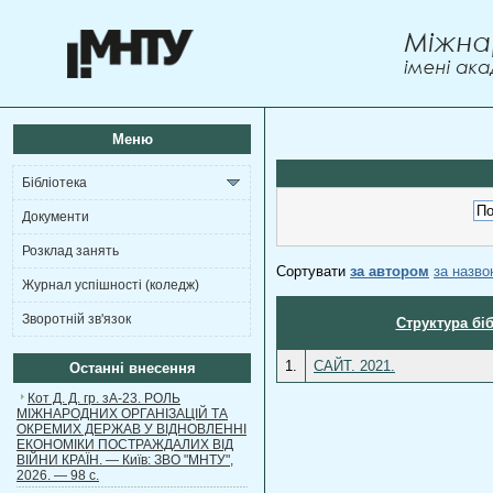
Меню
Бібліотека
Документи
Розклад занять
Сортувати
за автором
за назв
Журнал успішності (коледж)
Зворотній зв'язок
Структура бі
1.
САЙТ. 2021.
Останні внесення
Кот Д. Д. гр. зА-23. РОЛЬ
МІЖНАРОДНИХ ОРГАНІЗАЦІЙ ТА
ОКРЕМИХ ДЕРЖАВ У ВІДНОВЛЕННІ
ЕКОНОМІКИ ПОСТРАЖДАЛИХ ВІД
ВІЙНИ КРАЇН. — Київ: ЗВО "МНТУ",
2026. — 98 с.