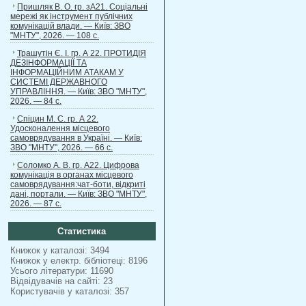
Пришляк В. О. гр. зА21. Соціальні
мережі як інструмент публічних
комунікацій влади. — Київ: ЗВО
"МНТУ", 2026. — 108 с.
Трашутін Є. І. гр. А 22. ПРОТИДІЯ
ДЕЗІНФОРМАЦІЇ ТА
ІНФОРМАЦІЙНИМ АТАКАМ У
СИСТЕМІ ДЕРЖАВНОГО
УПРАВЛІННЯ. — Київ: ЗВО "МНТУ",
2026. — 84 с.
Спіцин М. С. гр. А 22.
Удосконалення місцевого
самоврядування в Україні. — Київ:
ЗВО "МНТУ", 2026. — 66 с.
Соломко А. В. гр. А22. Цифрова
комунікація в органах місцевого
самоврядування:чат-боти, відкриті
дані, портали. — Київ: ЗВО "МНТУ",
2026. — 87 с.
Статистика
Книжок у каталозі: 3494
Книжок у електр. бібліотеці: 8196
Усього літератури: 11690
Відвідувачів на сайті: 23
Користувачів у каталозі: 357