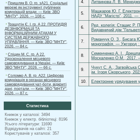
4.
Литвинова Л. В. Менеджме
Пришляк В. О. гр. зА21. Соціальні
мережі як інструмент публічних
Машкаров Ю. Г. Електронн
комунікацій влади. — Київ: ЗВО
5.
НАДУ "Магістр", 2011. — 
"МНТУ", 2026. — 108 с.
Трашутін Є. І. гр. А 22. ПРОТИДІЯ
Ред. колегія: Сташис Р. 
6.
ДЕЗІНФОРМАЦІЇ ТА
Видавничий дім "Гельвети
ІНФОРМАЦІЙНИМ АТАКАМ У
СИСТЕМІ ДЕРЖАВНОГО
Романчук О. З., Бисага Ю
7.
УПРАВЛІННЯ. — Київ: ЗВО "МНТУ",
монографія. — Ужгород : 
2026. — 84 с.
Семенченко А. І., Дрешпа
Спіцин М. С. гр. А 22.
8.
Москаленко О.М., 2017. 
Удосконалення місцевого
самоврядування в Україні. — Київ:
Чукут С. А., Загвойська 
ЗВО "МНТУ", 2026. — 66 с.
9.
ім. Ігоря Сікорського, 202
Соломко А. В. гр. А22. Цифрова
комунікація в органах місцевого
10.
Електронне урядування у 
самоврядування:чат-боти, відкриті
дані, портали. — Київ: ЗВО "МНТУ",
2026. — 87 с.
Статистика
Книжок у каталозі: 3494
Книжок у електр. бібліотеці: 8196
Усього літератури: 11690
Відвідувачів на сайті: 21
Користувачів у каталозі: 357