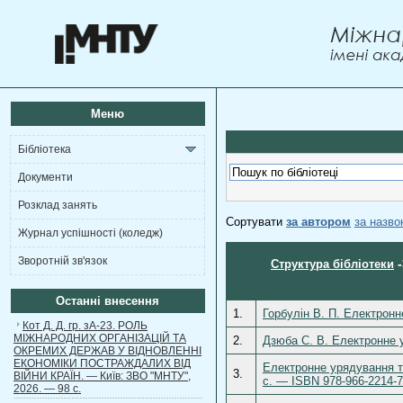
Меню
Бібліотека
Документи
Розклад занять
Сортувати
за автором
за назв
Журнал успішності (коледж)
Зворотній зв'язок
Структура бібліотеки
Останні внесення
1.
Горбулін В. П. Електронн
Кот Д. Д. гр. зА-23. РОЛЬ
МІЖНАРОДНИХ ОРГАНІЗАЦІЙ ТА
2.
Дзюба С. В. Електронне 
ОКРЕМИХ ДЕРЖАВ У ВІДНОВЛЕННІ
ЕКОНОМІКИ ПОСТРАЖДАЛИХ ВІД
Електронне урядування т
3.
ВІЙНИ КРАЇН. — Київ: ЗВО "МНТУ",
c. — ISBN 978­-966­-2214­-7
2026. — 98 с.