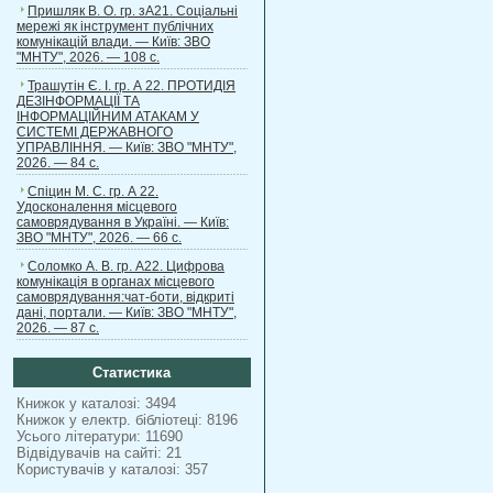
Пришляк В. О. гр. зА21. Соціальні
мережі як інструмент публічних
комунікацій влади. — Київ: ЗВО
"МНТУ", 2026. — 108 с.
Трашутін Є. І. гр. А 22. ПРОТИДІЯ
ДЕЗІНФОРМАЦІЇ ТА
ІНФОРМАЦІЙНИМ АТАКАМ У
СИСТЕМІ ДЕРЖАВНОГО
УПРАВЛІННЯ. — Київ: ЗВО "МНТУ",
2026. — 84 с.
Спіцин М. С. гр. А 22.
Удосконалення місцевого
самоврядування в Україні. — Київ:
ЗВО "МНТУ", 2026. — 66 с.
Соломко А. В. гр. А22. Цифрова
комунікація в органах місцевого
самоврядування:чат-боти, відкриті
дані, портали. — Київ: ЗВО "МНТУ",
2026. — 87 с.
Статистика
Книжок у каталозі: 3494
Книжок у електр. бібліотеці: 8196
Усього літератури: 11690
Відвідувачів на сайті: 21
Користувачів у каталозі: 357