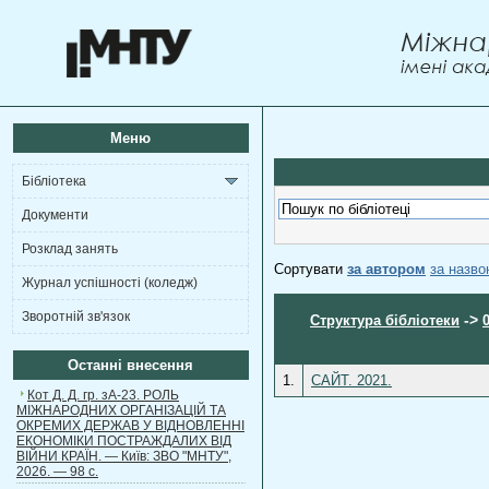
Меню
Бібліотека
Документи
Розклад занять
Сортувати
за автором
за назв
Журнал успішності (коледж)
Зворотній зв'язок
->
Структура бібліотеки
Останні внесення
1.
САЙТ. 2021.
Кот Д. Д. гр. зА-23. РОЛЬ
МІЖНАРОДНИХ ОРГАНІЗАЦІЙ ТА
ОКРЕМИХ ДЕРЖАВ У ВІДНОВЛЕННІ
ЕКОНОМІКИ ПОСТРАЖДАЛИХ ВІД
ВІЙНИ КРАЇН. — Київ: ЗВО "МНТУ",
2026. — 98 с.