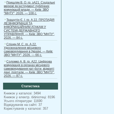
Пришляк В. О. гр. зА21. Соціальні
мережі як інструмент публічних
комунікацій влади. — Київ: ЗВО
"МНТУ", 2026. — 108 с.
Трашутін Є. І. гр. А 22. ПРОТИДІЯ
ДЕЗІНФОРМАЦІЇ ТА
ІНФОРМАЦІЙНИМ АТАКАМ У
СИСТЕМІ ДЕРЖАВНОГО
УПРАВЛІННЯ. — Київ: ЗВО "МНТУ",
2026. — 84 с.
Спіцин М. С. гр. А 22.
Удосконалення місцевого
самоврядування в Україні. — Київ:
ЗВО "МНТУ", 2026. — 66 с.
Соломко А. В. гр. А22. Цифрова
комунікація в органах місцевого
самоврядування:чат-боти, відкриті
дані, портали. — Київ: ЗВО "МНТУ",
2026. — 87 с.
Статистика
Книжок у каталозі: 3494
Книжок у електр. бібліотеці: 8196
Усього літератури: 11690
Відвідувачів на сайті: 37
Користувачів у каталозі: 357