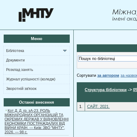
Меню
Бібліотека
Документи
Розклад занять
Сортувати
за автором
за назв
Журнал успішності (коледж)
Зворотній зв'язок
->
Структура бібліотеки
0
Останні внесення
1.
САЙТ. 2021.
Кот Д. Д. гр. зА-23. РОЛЬ
МІЖНАРОДНИХ ОРГАНІЗАЦІЙ ТА
ОКРЕМИХ ДЕРЖАВ У ВІДНОВЛЕННІ
ЕКОНОМІКИ ПОСТРАЖДАЛИХ ВІД
ВІЙНИ КРАЇН. — Київ: ЗВО "МНТУ",
2026. — 98 с.