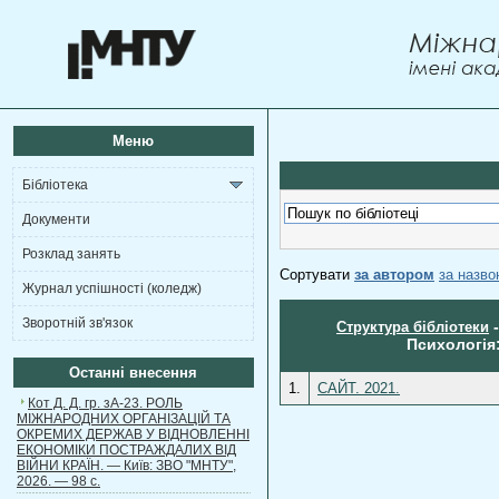
Меню
Бібліотека
Документи
Розклад занять
Сортувати
за автором
за назв
Журнал успішності (коледж)
Зворотній зв'язок
Структура бібліотеки
Психологія:
Останні внесення
1.
САЙТ. 2021.
Кот Д. Д. гр. зА-23. РОЛЬ
МІЖНАРОДНИХ ОРГАНІЗАЦІЙ ТА
ОКРЕМИХ ДЕРЖАВ У ВІДНОВЛЕННІ
ЕКОНОМІКИ ПОСТРАЖДАЛИХ ВІД
ВІЙНИ КРАЇН. — Київ: ЗВО "МНТУ",
2026. — 98 с.