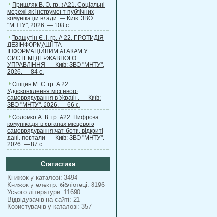
Пришляк В. О. гр. зА21. Соціальні
мережі як інструмент публічних
комунікацій влади. — Київ: ЗВО
"МНТУ", 2026. — 108 с.
Трашутін Є. І. гр. А 22. ПРОТИДІЯ
ДЕЗІНФОРМАЦІЇ ТА
ІНФОРМАЦІЙНИМ АТАКАМ У
СИСТЕМІ ДЕРЖАВНОГО
УПРАВЛІННЯ. — Київ: ЗВО "МНТУ",
2026. — 84 с.
Спіцин М. С. гр. А 22.
Удосконалення місцевого
самоврядування в Україні. — Київ:
ЗВО "МНТУ", 2026. — 66 с.
Соломко А. В. гр. А22. Цифрова
комунікація в органах місцевого
самоврядування:чат-боти, відкриті
дані, портали. — Київ: ЗВО "МНТУ",
2026. — 87 с.
Статистика
Книжок у каталозі: 3494
Книжок у електр. бібліотеці: 8196
Усього літератури: 11690
Відвідувачів на сайті: 21
Користувачів у каталозі: 357