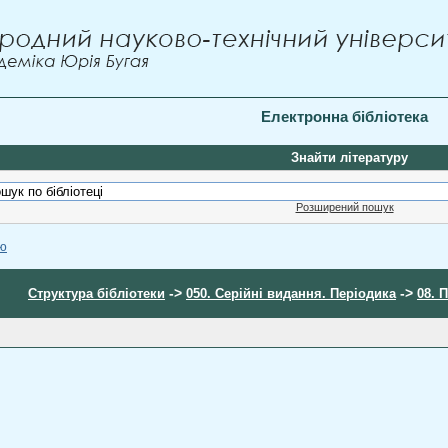
Електронна бібліотека
Знайти літературу
Розширений пошук
ою
->
->
Структура бібліотеки
050. Серійні видання. Періодика
08. 