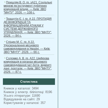
Пришляк В. О. гр. зА21. Соціальні
мережі як інструмент публічних
комунікацій влади. — Київ: ЗВО
"МНТУ", 2026. — 108 с.
Трашутін Є. І. гр. А 22. ПРОТИДІЯ
ДЕЗІНФОРМАЦІЇ ТА
ІНФОРМАЦІЙНИМ АТАКАМ У
СИСТЕМІ ДЕРЖАВНОГО
УПРАВЛІННЯ. — Київ: ЗВО "МНТУ",
2026. — 84 с.
Спіцин М. С. гр. А 22.
Удосконалення місцевого
самоврядування в Україні. — Київ:
ЗВО "МНТУ", 2026. — 66 с.
Соломко А. В. гр. А22. Цифрова
комунікація в органах місцевого
самоврядування:чат-боти, відкриті
дані, портали. — Київ: ЗВО "МНТУ",
2026. — 87 с.
Статистика
Книжок у каталозі: 3494
Книжок у електр. бібліотеці: 8196
Усього літератури: 11690
Відвідувачів на сайті: 29
Користувачів у каталозі: 357