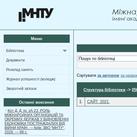
Меню
Бібліотека
Документи
Розклад занять
Сортувати
за автором
за назв
Журнал успішності (коледж)
Зворотній зв'язок
->
Структура бібліотеки
05
1.
САЙТ. 2021.
Останні внесення
Кот Д. Д. гр. зА-23. РОЛЬ
МІЖНАРОДНИХ ОРГАНІЗАЦІЙ ТА
ОКРЕМИХ ДЕРЖАВ У ВІДНОВЛЕННІ
ЕКОНОМІКИ ПОСТРАЖДАЛИХ ВІД
ВІЙНИ КРАЇН. — Київ: ЗВО "МНТУ",
2026. — 98 с.