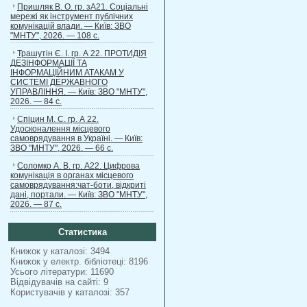
Пришляк В. О. гр. зА21. Соціальні
мережі як інструмент публічних
комунікацій влади. — Київ: ЗВО
"МНТУ", 2026. — 108 с.
Трашутін Є. І. гр. А 22. ПРОТИДІЯ
ДЕЗІНФОРМАЦІЇ ТА
ІНФОРМАЦІЙНИМ АТАКАМ У
СИСТЕМІ ДЕРЖАВНОГО
УПРАВЛІННЯ. — Київ: ЗВО "МНТУ",
2026. — 84 с.
Спіцин М. С. гр. А 22.
Удосконалення місцевого
самоврядування в Україні. — Київ:
ЗВО "МНТУ", 2026. — 66 с.
Соломко А. В. гр. А22. Цифрова
комунікація в органах місцевого
самоврядування:чат-боти, відкриті
дані, портали. — Київ: ЗВО "МНТУ",
2026. — 87 с.
Статистика
Книжок у каталозі: 3494
Книжок у електр. бібліотеці: 8196
Усього літератури: 11690
Відвідувачів на сайті: 9
Користувачів у каталозі: 357