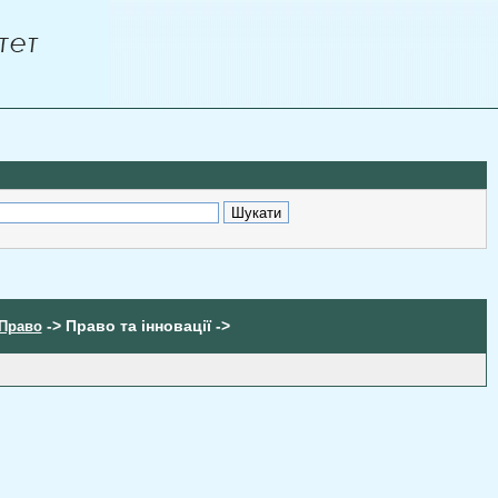
-> Право та інновації ->
 Право