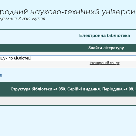
Електронна бібліотека
Знайти літературу
Розширений пошук
ою
->
->
Структура бібліотеки
050. Серійні видання. Періодика
08.