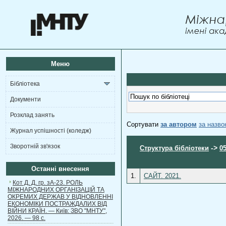
Меню
Бібліотека
Документи
Розклад занять
Сортувати
за автором
за назв
Журнал успішності (коледж)
Зворотній зв'язок
->
Структура бібліотеки
0
Останні внесення
1.
САЙТ. 2021.
Кот Д. Д. гр. зА-23. РОЛЬ
МІЖНАРОДНИХ ОРГАНІЗАЦІЙ ТА
ОКРЕМИХ ДЕРЖАВ У ВІДНОВЛЕННІ
ЕКОНОМІКИ ПОСТРАЖДАЛИХ ВІД
ВІЙНИ КРАЇН. — Київ: ЗВО "МНТУ",
2026. — 98 с.