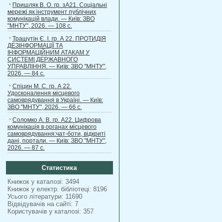
Пришляк В. О. гр. зА21. Соціальні
мережі як інструмент публічних
комунікацій влади. — Київ: ЗВО
"МНТУ", 2026. — 108 с.
Трашутін Є. І. гр. А 22. ПРОТИДІЯ
ДЕЗІНФОРМАЦІЇ ТА
ІНФОРМАЦІЙНИМ АТАКАМ У
СИСТЕМІ ДЕРЖАВНОГО
УПРАВЛІННЯ. — Київ: ЗВО "МНТУ",
2026. — 84 с.
Спіцин М. С. гр. А 22.
Удосконалення місцевого
самоврядування в Україні. — Київ:
ЗВО "МНТУ", 2026. — 66 с.
Соломко А. В. гр. А22. Цифрова
комунікація в органах місцевого
самоврядування:чат-боти, відкриті
дані, портали. — Київ: ЗВО "МНТУ",
2026. — 87 с.
Статистика
Книжок у каталозі: 3494
Книжок у електр. бібліотеці: 8196
Усього літератури: 11690
Відвідувачів на сайті: 7
Користувачів у каталозі: 357