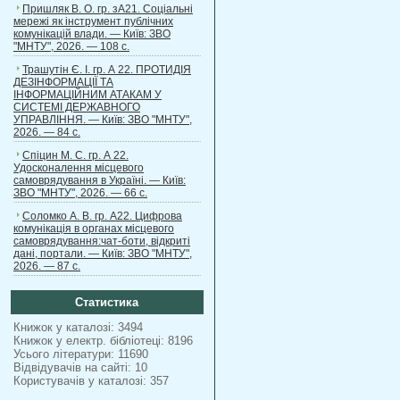
Пришляк В. О. гр. зА21. Соціальні
мережі як інструмент публічних
комунікацій влади. — Київ: ЗВО
"МНТУ", 2026. — 108 с.
Трашутін Є. І. гр. А 22. ПРОТИДІЯ
ДЕЗІНФОРМАЦІЇ ТА
ІНФОРМАЦІЙНИМ АТАКАМ У
СИСТЕМІ ДЕРЖАВНОГО
УПРАВЛІННЯ. — Київ: ЗВО "МНТУ",
2026. — 84 с.
Спіцин М. С. гр. А 22.
Удосконалення місцевого
самоврядування в Україні. — Київ:
ЗВО "МНТУ", 2026. — 66 с.
Соломко А. В. гр. А22. Цифрова
комунікація в органах місцевого
самоврядування:чат-боти, відкриті
дані, портали. — Київ: ЗВО "МНТУ",
2026. — 87 с.
Статистика
Книжок у каталозі: 3494
Книжок у електр. бібліотеці: 8196
Усього літератури: 11690
Відвідувачів на сайті: 10
Користувачів у каталозі: 357