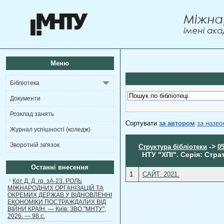
Меню
Бібліотека
Документи
Розклад занять
Сортувати
за автором
за назв
Журнал успішності (коледж)
Зворотній зв'язок
->
Структура бібліотеки
0
НТУ "ХПІ". Серія: Стра
Останні внесення
1.
САЙТ. 2021.
Кот Д. Д. гр. зА-23. РОЛЬ
МІЖНАРОДНИХ ОРГАНІЗАЦІЙ ТА
ОКРЕМИХ ДЕРЖАВ У ВІДНОВЛЕННІ
ЕКОНОМІКИ ПОСТРАЖДАЛИХ ВІД
ВІЙНИ КРАЇН. — Київ: ЗВО "МНТУ",
2026. — 98 с.