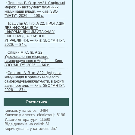
Пришляк В. О. гр. зА21. Соціальні
мережі як інструмент публічних
комунікацій влади. — Київ: ЗВО
"МНТУ", 2026. — 108 с.
Трашутін Є. І. гр. А 22. ПРОТИДІЯ
ДЕЗІНФОРМАЦІЇ ТА
ІНФОРМАЦІЙНИМ АТАКАМ У
СИСТЕМІ ДЕРЖАВНОГО
УПРАВЛІННЯ. — Київ: ЗВО "МНТУ",
2026. — 84 с.
Спіцин М. С. гр. А 22.
Удосконалення місцевого
самоврядування в Україні. — Київ:
ЗВО "МНТУ", 2026. — 66 с.
Соломко А. В. гр. А22. Цифрова
комунікація в органах місцевого
самоврядування:чат-боти, відкриті
дані, портали. — Київ: ЗВО "МНТУ",
2026. — 87 с.
Статистика
Книжок у каталозі: 3494
Книжок у електр. бібліотеці: 8196
Усього літератури: 11690
Відвідувачів на сайті: 31
Користувачів у каталозі: 357