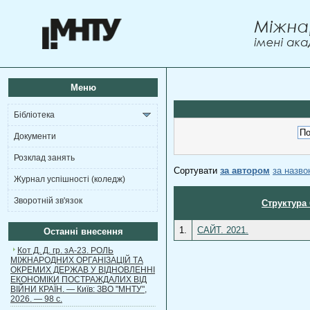
Меню
Бібліотека
Документи
Розклад занять
Сортувати
за автором
за назв
Журнал успішності (коледж)
Зворотній зв'язок
Структура 
1.
САЙТ. 2021.
Останні внесення
Кот Д. Д. гр. зА-23. РОЛЬ
МІЖНАРОДНИХ ОРГАНІЗАЦІЙ ТА
ОКРЕМИХ ДЕРЖАВ У ВІДНОВЛЕННІ
ЕКОНОМІКИ ПОСТРАЖДАЛИХ ВІД
ВІЙНИ КРАЇН. — Київ: ЗВО "МНТУ",
2026. — 98 с.