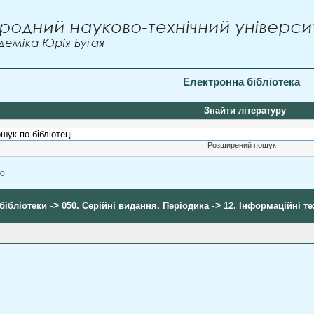
Електронна бібліотека
Знайти літературу
Розширений пошук
ою
->
->
бібліотеки
050. Серійні видання. Періодика
12. Інформаційні те