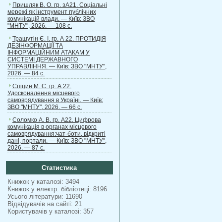
Пришляк В. О. гр. зА21. Соціальні
мережі як інструмент публічних
комунікацій влади. — Київ: ЗВО
"МНТУ", 2026. — 108 с.
Трашутін Є. І. гр. А 22. ПРОТИДІЯ
ДЕЗІНФОРМАЦІЇ ТА
ІНФОРМАЦІЙНИМ АТАКАМ У
СИСТЕМІ ДЕРЖАВНОГО
УПРАВЛІННЯ. — Київ: ЗВО "МНТУ",
2026. — 84 с.
Спіцин М. С. гр. А 22.
Удосконалення місцевого
самоврядування в Україні. — Київ:
ЗВО "МНТУ", 2026. — 66 с.
Соломко А. В. гр. А22. Цифрова
комунікація в органах місцевого
самоврядування:чат-боти, відкриті
дані, портали. — Київ: ЗВО "МНТУ",
2026. — 87 с.
Статистика
Книжок у каталозі: 3494
Книжок у електр. бібліотеці: 8196
Усього літератури: 11690
Відвідувачів на сайті: 21
Користувачів у каталозі: 357